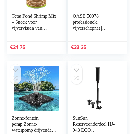
Tetra Pond Shrimp Mix
OASE 50078
– Snack voor
professionele
vijvervissen van
vijverschepnet |
natuurlijke garnalen en
schepnet | visschepnet |
gammarus, rijk aan
vijveraccessoires |
eiwitten, 1 l blik
accessoires |
€
24.75
€
33.25
vijverreiniging…
Zonne-fontein
SunSun
pomp,Zonne-
Reserveonderdeel HJ-
waterpomp drijvende
943 ECO