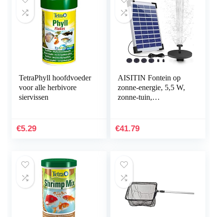
TetraPhyll hoofdvoeder
AISITIN Fontein op
voor alle herbivore
zonne-energie, 5,5 W,
siervissen
zonne-tuin,
ingebouwde accu,
debiet 500 l/h, met 6
sproeiers en
€
5.29
€
41.79
zwemplank voor…