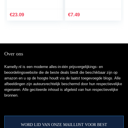
fontein,1.4W Mini
fonteinsproeiers –
Solar Fontein Pomp
opzetset 5
Draagbare Zonne-
€
23.09
€
7.49
energie Waterpomp…
Over ons
Karnelly.nl is een moderne alles-in-één prijsvergelijkings- en
beoordelingswebsite die de beste deals biedt die beschikbaar zijn op
amazon en u op de hoogte houdt via de laatst toegevoegde blogs. Alle
afbeeldingen zijn auteursrechtelijk beschermd door hun respectievelijke
eigenaren. Alle geciteerde inhoud is afgeleid van hun respectievelijke
bronnen.
WORD LID VAN ONZE MAILLIJST VOOR BEST