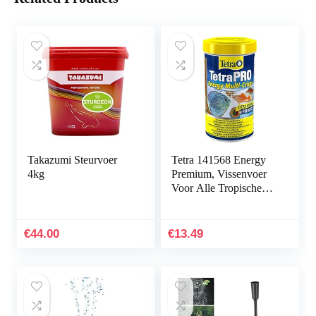
Takazumi Steurvoer
Tetra 141568 Energy
4kg
Premium, Vissenvoer
Voor Alle Tropische
Siervissen, Met
Energieconcentraat
Voor Extra Welzijn…
€
44.00
€
13.49