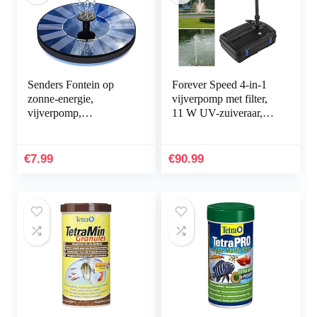
Senders Fontein op
Forever Speed 4-in-1
zonne-energie,
vijverpomp met filter,
vijverpomp,
11 W UV-zuiveraar,
tuinwaterpomp met 1,0
2500 l/u, met 10 m
W monokristallijn
stroomkabel voor tuin-
zonnepaneel, fontein
en…
€
7.99
€
90.99
op zonne…