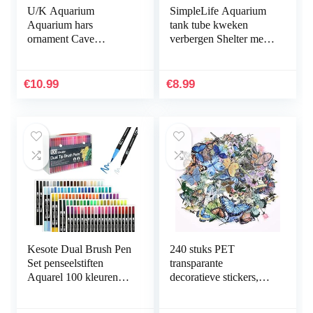
U/K Aquarium
SimpleLife Aquarium
Aquarium hars
tank tube kweken
ornament Cave
verbergen Shelter met
Hideout inrichting
gaten voor visgarnalen
onderwater landschap
plant
decor zwart M
€
10.99
€
8.99
praktisch en populair
Kesote Dual Brush Pen
240 stuks PET
Set penseelstiften
transparante
Aquarel 100 kleuren
decoratieve stickers,
viltstiften kinderen
vlinder bloemen
dubbele viltstiften
plakboek stickers set