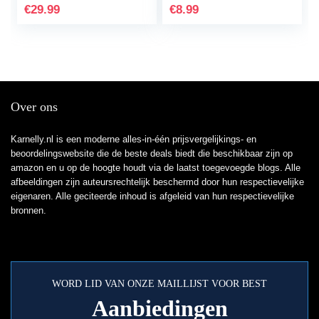
handbelettering…
voor DIY journaling
€
29.99
€
8.99
scrapbooking…
Over ons
Karnelly.nl is een moderne alles-in-één prijsvergelijkings- en
beoordelingswebsite die de beste deals biedt die beschikbaar zijn op
amazon en u op de hoogte houdt via de laatst toegevoegde blogs. Alle
afbeeldingen zijn auteursrechtelijk beschermd door hun respectievelijke
eigenaren. Alle geciteerde inhoud is afgeleid van hun respectievelijke
bronnen.
WORD LID VAN ONZE MAILLIJST VOOR BEST
Aanbiedingen