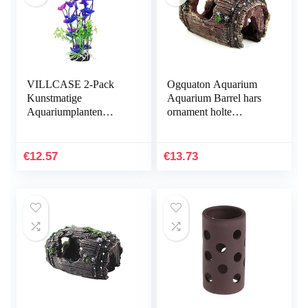
VILLCASE 2-Pack
Ogquaton Aquarium
Kunstmatige
Aquarium Barrel hars
Aquariumplanten
ornament holte
Onderwater
inrichting
Milieuvriendelijke
landschapsbouw
Inrichting Plastic
onderwater decoratie
€
12.57
€
13.73
Aquarium
comfortabel en…
Onderwaterplanten…