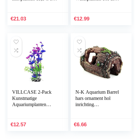
x 10,5 cm
Plastic Aquarium
Kunstmatige Plant
Aquarium Planten
€
21.03
€
12.99
Kunststof…
VILLCASE 2-Pack
N-K Aquarium Barrel
Kunstmatige
hars ornament hol
Aquariumplanten
inrichting
Onderwater
landschapsdecoratie
Milieuvriendelijke
bruin stabiele kwaliteit
Inrichting Plastic
nuttig en praktisch
€
12.57
€
6.66
Aquarium
Onderwaterplanten…