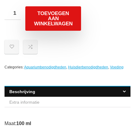
TOEVOEGEN
AAN
WINKELWAGEN
Categories:
Aquariumbenodigdheden
,
Huisdierbenodigdheden
,
Voeding
Beschrijving
Extra informatie
Maat:
100 ml