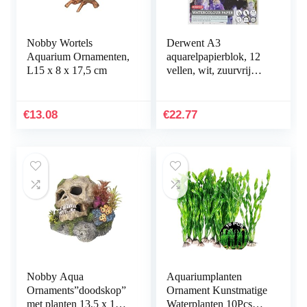
Nobby Wortels
Derwent A3
Aquarium Ornamenten,
aquarelpapierblok, 12
L15 x 8 x 17,5 cm
vellen, wit, zuurvrij
papier, 300 g/m², A4,
meerkleurig
€
13.08
€
22.77
Nobby Aqua
Aquariumplanten
Ornaments”doodskop”
Ornament Kunstmatige
met planten 13,5 x 13,5
Waterplanten 10Pcs