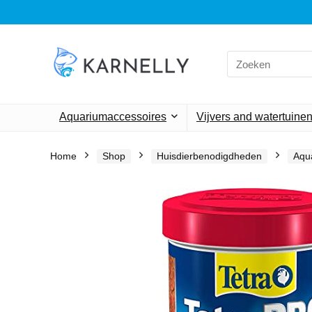
Search
for:
Aquariumaccessoires
Vijvers and watertuine
Home
Shop
Huisdierbenodigdheden
Aqu