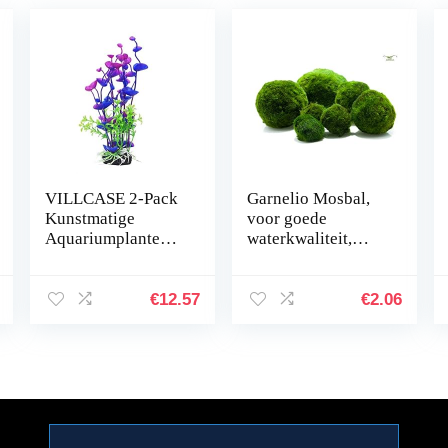
VILLCASE 2-Pack
Garnelio Mosbal,
Kunstmatige
voor goede
Aquariumplanten
waterkwaliteit,
Onderwater
biologisch filter
Milieuvriendelijke
voor aquarium,
Inrichting Plastic
grootte: 3 tot 5 cm
€
12.57
€
2.06
Aquarium
Onderwaterplanten
…