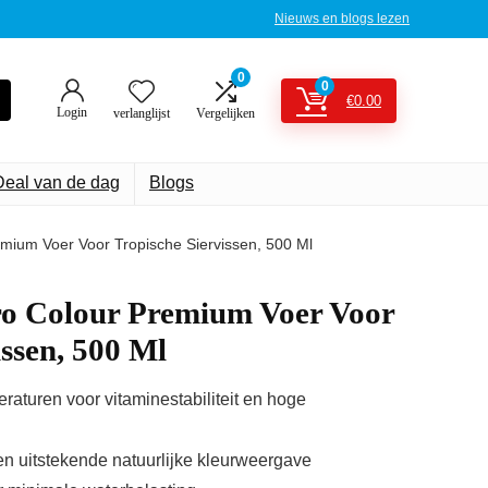
Nieuws en blogs lezen
0
0
€
0.00
Login
verlanglijst
Vergelijken
Deal van de dag
Blogs
mium Voer Voor Tropische Siervissen, 500 Ml
ro Colour Premium Voer Voor
issen, 500 Ml
raturen voor vitaminestabiliteit en hoge
en uitstekende natuurlijke kleurweergave