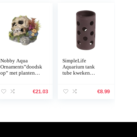
Nobby Aqua
SimpleLife
Ornaments”doodsk
Aquarium tank
op” met planten
tube kweken
13,5 x 13,5 x 10,5
verbergen Shelter
cm
met gaten voor
visgarnalen plant
€
21.03
€
8.99