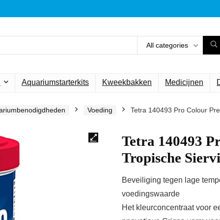
All categories
n
Aquariumstarterkits
Kweekbakken
Medicijnen
ariumbenodigdheden
Voeding
Tetra 140493 Pro Colour Pre
Tetra 140493 P
Tropische Sierv
Beveiliging tegen lage tempe
voedingswaarde
Het kleurconcentraat voor e