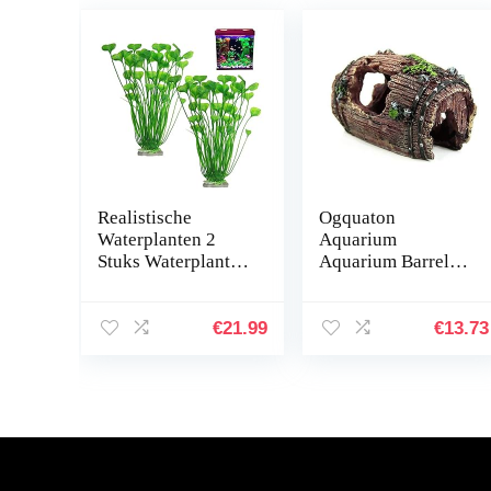
Realistische
Ogquaton
Waterplanten 2
Aquarium
Stuks Waterplant
Aquarium Barrel
Nep Aquarium
hars ornament
Decoratie
holte inrichting
Kunststof Plant
landschapsbouw
€
21.99
€
13.73
Kunstmatige
onderwater
Waterplanten
decoratie
Simulatie…
comfortabel en…