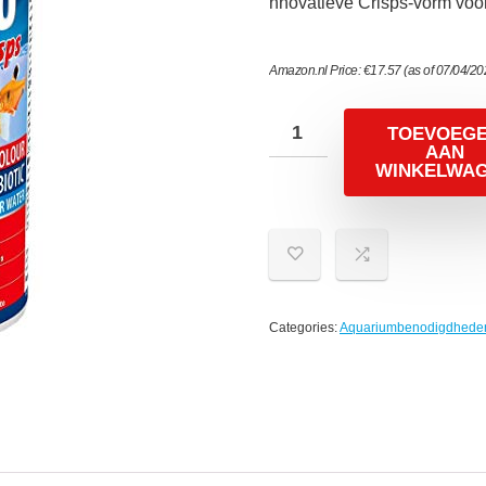
nnovatieve Crisps-vorm voo
Amazon.nl Price:
€
17.57
(as of 07/04/2
TOEVOEG
AAN
WINKELWA
Categories:
Aquariumbenodigdhede