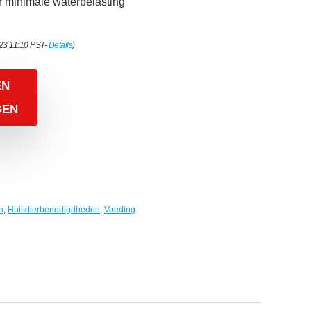
r minimale waterbelasting
023 11:10 PST-
Details
)
EN
GEN
n
,
Huisdierbenodigdheden
,
Voeding