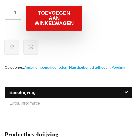
TOEVOEGEN
AAN
WINKELWAGEN
Categories:
Aquariumbenodigdheden
,
Huisdierbenodigdheden
,
Voeding
Beschrijving
Extra informatie
Productbeschrijving