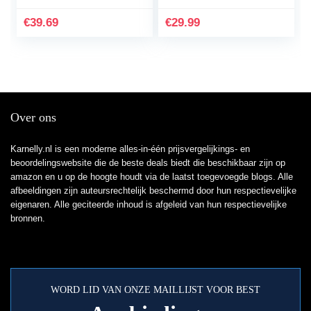
Aquarium
dubbele viltstiften
Hulpmiddelen Instellen
handbelettering…
€
39.69
€
29.99
Voor Vis…
Over ons
Karnelly.nl is een moderne alles-in-één prijsvergelijkings- en
beoordelingswebsite die de beste deals biedt die beschikbaar zijn op
amazon en u op de hoogte houdt via de laatst toegevoegde blogs. Alle
afbeeldingen zijn auteursrechtelijk beschermd door hun respectievelijke
eigenaren. Alle geciteerde inhoud is afgeleid van hun respectievelijke
bronnen.
WORD LID VAN ONZE MAILLIJST VOOR BEST