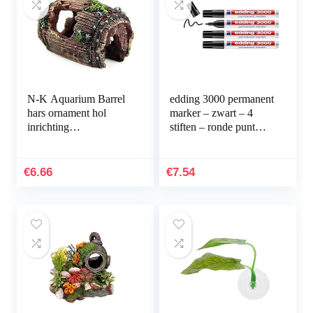
N-K Aquarium Barrel
edding 3000 permanent
hars ornament hol
marker – zwart – 4
inrichting
stiften – ronde punt
landschapsdecoratie
1,5-3 mm –
bruin stabiele kwaliteit
sneldrogende
nuttig en praktisch
permanent marker –
€
6.66
€
7.54
water- en…