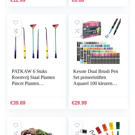
€
12.99
€
6.66
Kunststof…
PATKAW 6 Stuks
Kesote Dual Brush Pen
Roestvrij Staal Planten
Set penseelstiften
Pincet Planten
Aquarel 100 kleuren
Inrichting Het
viltstiften kinderen
Aquarium
dubbele viltstiften
Hulpmiddelen Instellen
handbelettering…
€
39.69
€
29.99
Voor Vis…