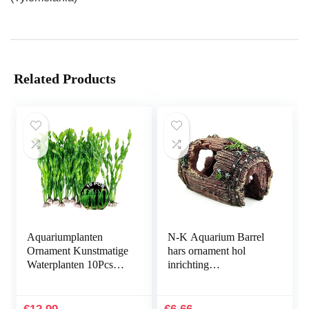
Related Products
Aquariumplanten
N-K Aquarium Barrel
Ornament Kunstmatige
hars ornament hol
Waterplanten 10Pcs
inrichting
Plastic Aquarium
landschapsdecoratie
Kunstmatige Plant
bruin stabiele kwaliteit
Aquarium Planten
nuttig en praktisch