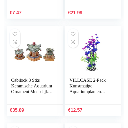
aquariums…
Kunststof Plant
Kunstmatige
€
7.47
€
21.99
Waterplanten
Simulatie…
Cabilock 3 Stks
VILLCASE 2-Pack
Keramische Aquarium
Kunstmatige
Ornament Menselijk
Aquariumplanten
Landschap Aquarium
Onderwater
Decoratie Accessoires
Milieuvriendelijke
Desktop Inrichting
Inrichting Plastic
€
35.89
€
12.57
Voor…
Aquarium
Onderwaterplanten…