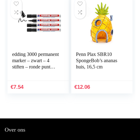
edding 3000 permanent
Penn Plax SBR10
marker – zwart – 4
SpongeBob’s ananas
stiften – ronde punt
huis, 16,5 cm
1,5-3 mm –
sneldrogende
permanent marker –
€
7.54
€
12.06
water- en…
Over ons