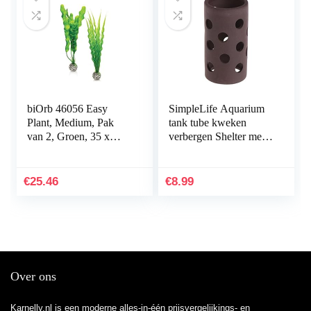
biOrb 46056 Easy
SimpleLife Aquarium
Plant, Medium, Pak
tank tube kweken
van 2, Groen, 35 x
verbergen Shelter met
12.07 x 4.45 cm
gaten voor visgarnalen
plant
€
25.46
€
8.99
Over ons
Karnelly.nl is een moderne alles-in-één prijsvergelijkings- en