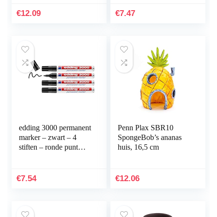
sneldrogende
aquariums…
permanent marker…
€
12.09
€
7.47
edding 3000 permanent
Penn Plax SBR10
marker – zwart – 4
SpongeBob’s ananas
stiften – ronde punt
huis, 16,5 cm
1,5-3 mm –
sneldrogende
permanent marker –
€
7.54
€
12.06
water- en…