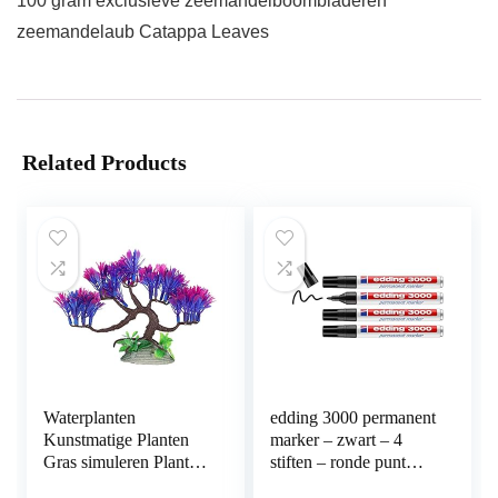
100 gram exclusieve zeemandelboombladeren
zeemandelaub Catappa Leaves
Related Products
Waterplanten
edding 3000 permanent
Kunstmatige Planten
marker – zwart – 4
Gras simuleren Planten
stiften – ronde punt
Aquarium
1,5-3 mm –