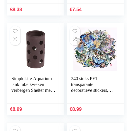
Plantendecoraties
sneldrogende
Aquarium Groen
permanent marker –
€
8.38
€
7.54
Kunstmatig Zeewier…
water- en…
SimpleLife Aquarium
240 stuks PET
tank tube kweken
transparante
verbergen Shelter met
decoratieve stickers,
gaten voor visgarnalen
vlinder bloemen
plant
plakboek stickers set
voor DIY journaling
€
8.99
€
8.99
scrapbooking…