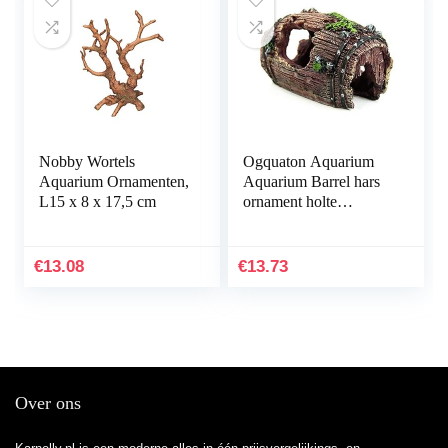
Nobby Wortels
Ogquaton Aquarium
Aquarium Ornamenten,
Aquarium Barrel hars
L15 x 8 x 17,5 cm
ornament holte
inrichting
landschapsbouw
onderwater decoratie
€
13.08
€
13.73
comfortabel en…
Over ons