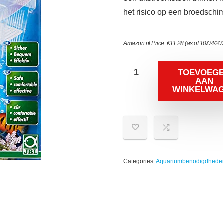
het risico op een broedschim
Amazon.nl Price:
€
11.28
(as of 10/04/20
TOEVOEG
AAN
WINKELWA
Categories:
Aquariumbenodigdhede