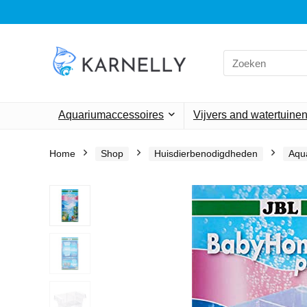
Search
for:
Aquariumaccessoires
Vijvers and watertuine
Home
Shop
Huisdierbenodigdheden
Aqu