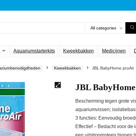
All categories
n
Aquariumstarterkits
Kweekbakken
Medicijnen
ariumbenodigdheden
Kweekbakken
JBL BabyHome proAir
JBL BabyHome 
Bescherming tegen grote vi
aquariumvissen; isolatiebas
3 functies: Eenvoudig broedr
Effectief – Bedacht voor de 
een uitstroomsteen binnen he