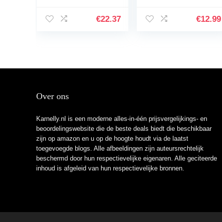
markers – ronde
10Pcs Plastic
punt 1,5-3 mm –
Aquarium
€
22.37
€
12.99
sneldrogende…
Kunstmatige Plant
Aquarium Planten
Kunststof…
Over ons
Karnelly.nl is een moderne alles-in-één prijsvergelijkings- en
beoordelingswebsite die de beste deals biedt die beschikbaar
zijn op amazon en u op de hoogte houdt via de laatst
toegevoegde blogs. Alle afbeeldingen zijn auteursrechtelijk
beschermd door hun respectievelijke eigenaren. Alle geciteerde
inhoud is afgeleid van hun respectievelijke bronnen.