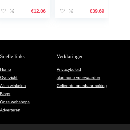
Het Aquarium
Hulpmiddelen
€
12.06
€
39.69
Instellen Voor
Vis…
Snelle links
Verklaringen
Home
Privacybeleid
Overzicht
algemene voorwaarden
Alles winkelen
Gelieerde openbaarmaking
Blogs
Onze webshops
Adverteren