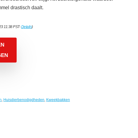
mel drastisch daalt.
23 11:38 PST-
Details
)
EN
GEN
n
,
Huisdierbenodigdheden
,
Kweekbakken