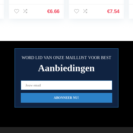
landschapsdecorati
mm – sneldrogende
e bruin stabiele
permanent marker
€
6.66
€
7.54
kwaliteit nuttig en
– water- en…
praktisch
WORD LID VAN ONZE MAILLIJST VOOR BEST
Aanbiedingen