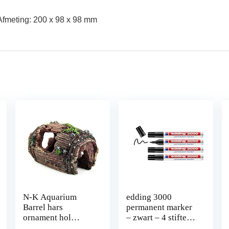
 Afmeting: 200 x 98 x 98 mm
N-K Aquarium
edding 3000
Barrel hars
permanent marker
ornament hol
– zwart – 4 stiften –
inrichting
ronde punt 1,5-3