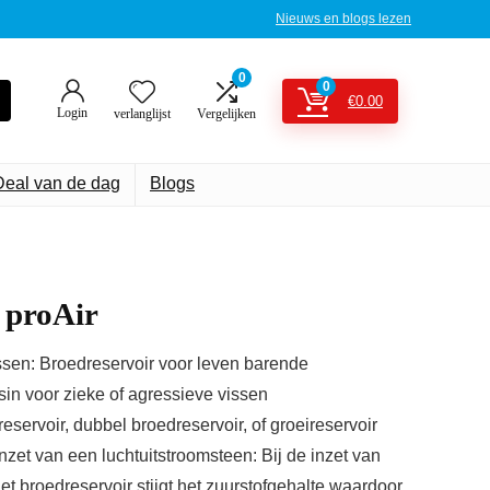
Nieuws en blogs lezen
0
0
€
0.00
Login
verlanglijst
Vergelijken
Deal van de dag
Blogs
proAir
ssen: Broedreservoir voor leven barende
sin voor zieke of agressieve vissen
eservoir, dubbel broedreservoir, of groeireservoir
inzet van een luchtuitstroomsteen: Bij de inzet van
t broedreservoir stijgt het zuurstofgehalte waardoor