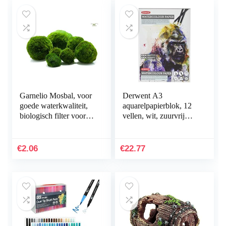
Garnelio Mosbal, voor
Derwent A3
goede waterkwaliteit,
aquarelpapierblok, 12
biologisch filter voor
vellen, wit, zuurvrij
aquarium, grootte: 3 tot
papier, 300 g/m², A4,
5 cm
meerkleurig
€
2.06
€
22.77