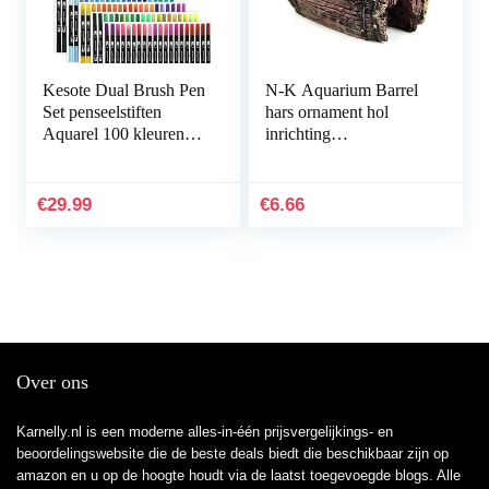
Kesote Dual Brush Pen
N-K Aquarium Barrel
Set penseelstiften
hars ornament hol
Aquarel 100 kleuren
inrichting
viltstiften kinderen
landschapsdecoratie
dubbele viltstiften
bruin stabiele kwaliteit
handbelettering…
nuttig en praktisch
€
29.99
€
6.66
Over ons
Karnelly.nl is een moderne alles-in-één prijsvergelijkings- en
beoordelingswebsite die de beste deals biedt die beschikbaar zijn op
amazon en u op de hoogte houdt via de laatst toegevoegde blogs. Alle