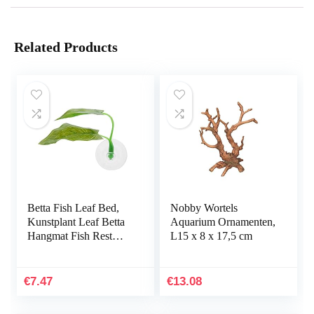
Related Products
Betta Fish Leaf Bed,
Nobby Wortels
Kunstplant Leaf Betta
Aquarium Ornamenten,
Hangmat Fish Rest
L15 x 8 x 17,5 cm
Bed met zuignap voor
aquariums…
€
7.47
€
13.08