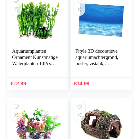
Aquariumplanten
Fityle 3D decoratieve
Ornament Kunstmatige
aquariumachtergrond,
Waterplanten 10Pcs
poster, vistank,
Plastic Aquarium
statische
Kunstmatige Plant
achtergrondstof,
Aquarium Planten
zelfklevend,
€
12.99
€
14.99
Kunststof…
onderwaterwereld…