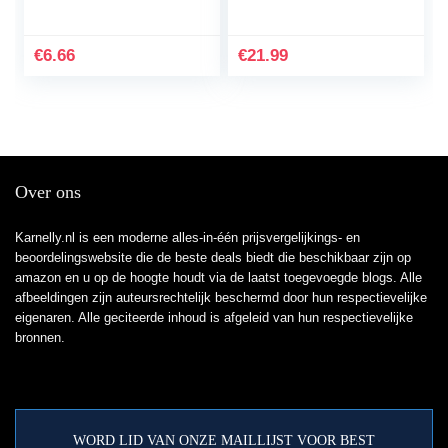
landschapsdecoratie
Aquarium Decoratie
bruin stabiele kwaliteit
Kunststof Plant
nuttig en praktisch
Kunstmatige
€
6.66
€
21.99
Waterplanten
Simulatie…
Over ons
Karnelly.nl is een moderne alles-in-één prijsvergelijkings- en
beoordelingswebsite die de beste deals biedt die beschikbaar zijn op
amazon en u op de hoogte houdt via de laatst toegevoegde blogs. Alle
afbeeldingen zijn auteursrechtelijk beschermd door hun respectievelijke
eigenaren. Alle geciteerde inhoud is afgeleid van hun respectievelijke
bronnen.
WORD LID VAN ONZE MAILLIJST VOOR BEST