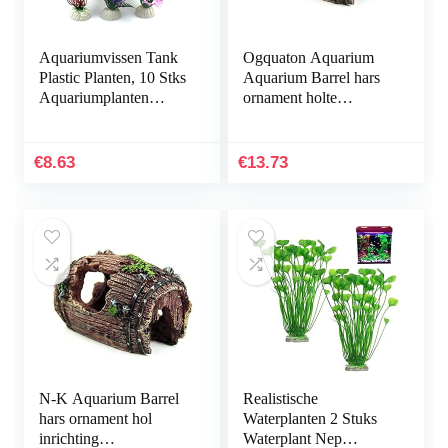
Aquariumvissen Tank
Ogquaton Aquarium
Plastic Planten, 10 Stks
Aquarium Barrel hars
Aquariumplanten
ornament holte
Aquarium Decoraties,
inrichting
Aquarium
landschapsbouw
Kunstplanten
onderwater decoratie
€
8.63
€
13.73
Aquarium…
comfortabel en…
N-K Aquarium Barrel
Realistische
hars ornament hol
Waterplanten 2 Stuks
inrichting
Waterplant Nep