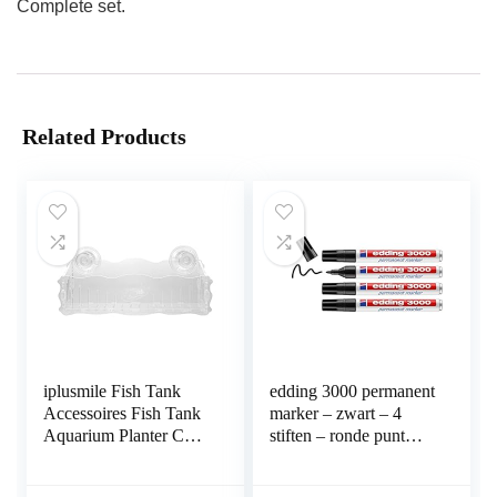
Complete set.
Related Products
iplusmile Fish Tank
edding 3000 permanent
Accessoires Fish Tank
marker – zwart – 4
Aquarium Planter Cup
stiften – ronde punt
Transparante Plant
1,5-3 mm –
Houder met Zuignap
sneldrogende