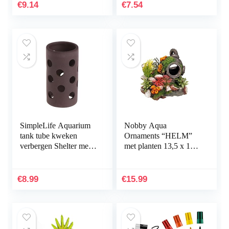
permanent marker –
€
9.14
€
7.54
water- en…
SimpleLife Aquarium
Nobby Aqua
tank tube kweken
Ornaments “HELM”
verbergen Shelter met
met planten 13,5 x 11 x
gaten voor visgarnalen
12 cm
plant
€
8.99
€
15.99