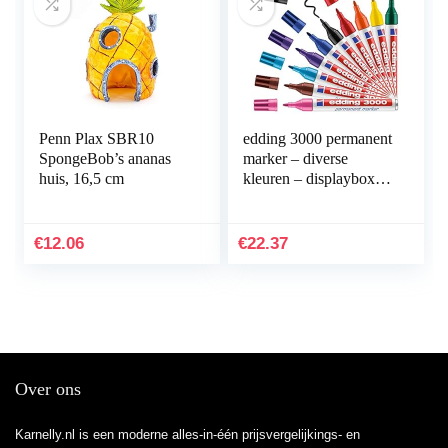
Penn Plax SBR10
edding 3000 permanent
SpongeBob’s ananas
marker – diverse
huis, 16,5 cm
kleuren – displaybox
met 10 markers – ronde
punt 1,5-3 mm –
sneldrogende…
€
12.06
€
22.37
Over ons
Karnelly.nl is een moderne alles-in-één prijsvergelijkings- en