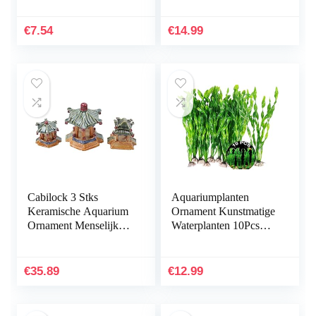
sneldrogende
achtergrondstof,
permanent marker –
zelfklevend,
€
7.54
€
14.99
water- en…
onderwaterwereld…
Cabilock 3 Stks
Aquariumplanten
Keramische Aquarium
Ornament Kunstmatige
Ornament Menselijk
Waterplanten 10Pcs
Landschap Aquarium
Plastic Aquarium
Decoratie Accessoires
Kunstmatige Plant
Desktop Inrichting
Aquarium Planten
€
35.89
€
12.99
Voor…
Kunststof…