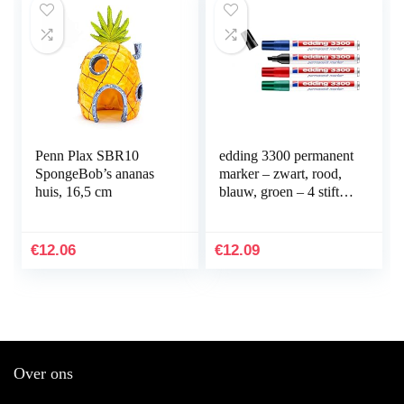
Penn Plax SBR10
edding 3300 permanent
SpongeBob’s ananas
marker – zwart, rood,
huis, 16,5 cm
blauw, groen – 4 stiften
– beitelpunt 1-5 mm –
sneldrogende
permanent marker…
€
12.06
€
12.09
Over ons