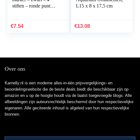
stiften – ronde punt
L15 x 8 x 17,5 cm
1,5-3 mm –
sneldrogende
permanent marker –
€
7.54
€
13.08
water- en…
Over ons
Karnelly.nl is een moderne alles-in-één prijsvergelijkings- en
beoordelingswebsite die de beste deals biedt die beschikbaar zijn op
amazon en u op de hoogte houdt via de laatst toegevoegde blogs. Alle
afbeeldingen zijn auteursrechtelijk beschermd door hun respectievelijke
eigenaren. Alle geciteerde inhoud is afgeleid van hun respectievelijke
bronnen.