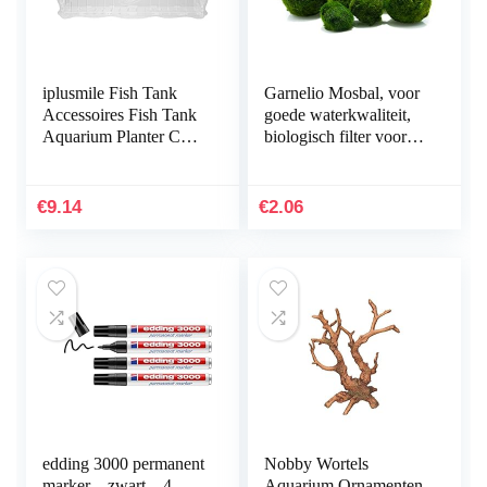
iplusmile Fish Tank
Garnelio Mosbal, voor
Accessoires Fish Tank
goede waterkwaliteit,
Aquarium Planter Cup
biologisch filter voor
Transparante Plant
aquarium, grootte: 3 tot
Houder met Zuignap
5 cm
€
9.14
€
2.06
edding 3000 permanent
Nobby Wortels
marker – zwart – 4
Aquarium Ornamenten,