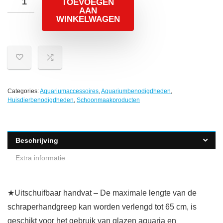
TOEVOEGEN
AAN
WINKELWAGEN
Categories:
Aquariumaccessoires
,
Aquariumbenodigdheden
,
Huisdierbenodigdheden
,
Schoonmaakproducten
Beschrijving
Extra informatie
★Uitschuifbaar handvat – De maximale lengte van de
schraperhandgreep kan worden verlengd tot 65 cm, is
geschikt voor het gebruik van glazen aquaria en