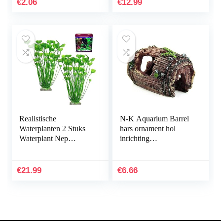
€
2.06
€
12.99
Kunststof…
Realistische
N-K Aquarium Barrel
Waterplanten 2 Stuks
hars ornament hol
Waterplant Nep
inrichting
Aquarium Decoratie
landschapsdecoratie
Kunststof Plant
bruin stabiele kwaliteit
Kunstmatige
nuttig en praktisch
€
21.99
€
6.66
Waterplanten
Simulatie…