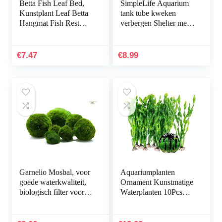
Betta Fish Leaf Bed,
SimpleLife Aquarium
Kunstplant Leaf Betta
tank tube kweken
Hangmat Fish Rest
verbergen Shelter met
Bed met zuignap voor
gaten voor visgarnalen
aquariums…
plant
€
7.47
€
8.99
Garnelio Mosbal, voor
Aquariumplanten
goede waterkwaliteit,
Ornament Kunstmatige
biologisch filter voor
Waterplanten 10Pcs
aquarium, grootte: 3 tot
Plastic Aquarium
5 cm
Kunstmatige Plant
Aquarium Planten