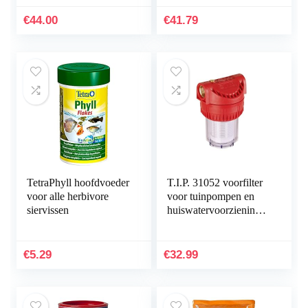
debiet 500 l/h, met 6
sproeiers en
€
44.00
€
41.79
zwemplank voor…
TetraPhyll hoofdvoeder
T.I.P. 31052 voorfilter
voor alle herbivore
voor tuinpompen en
siervissen
huiswatervoorzieninge
n, 12,7 cm,
waterstroom tot 7.000
l/u
€
5.29
€
32.99