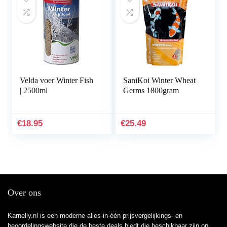
Velda voer Winter Fish
SaniKoi Winter Wheat
| 2500ml
Germs 1800gram
€
18.95
€
25.49
Over ons
Karnelly.nl is een moderne alles-in-één prijsvergelijkings- en
beoordelingswebsite die de beste deals biedt die beschikbaar zijn op