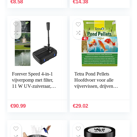
250 ml blik
aquariums
€
8.58
€
14.38
Forever Speed 4-in-1
Tetra Pond Pellets
vijverpomp met filter,
Hoofdvoer voor alle
11 W UV-zuiveraar,
vijvervissen, drijvende
2500 l/u, met 10 m
voederpellets voor
stroomkabel voor tuin-
dagelijks voedsel, 4 l
en…
zak
€
90.99
€
29.02