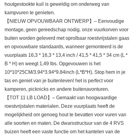
houtgestookte kuil is geweldig om onderweg van
kampvuren te genieten.
【NIEUW OPVOUWBAAR ONTWERP】– Eenvoudige
montage, geen gereedschap nodig. onze vuurkorven voor
buiten worden geleverd met oprolbaar roestvrijstalen gaas
en opvouwbare standaards, wanneer gemonteerd is de
vuurplaats 16,3 * 16,3 * 13,4 inch / 41,5 * 41,5 * 34 cm (L *
B * H) en weegt 1,49 lbs. Opgevouwen is het
10*10*25CM/3.94*3.94*9.84inch (L*B*H). Stop hem in je
tas en geniet van je buitenleven! het is perfect voor
kamperen, picknicks en andere buitenavonturen.
【TOT 11 LB LOAD】– Gemaakt van hoogwaardige
roestvrijstalen materialen. Deze vuurplaats heeft de
mogelijkheid om genoeg hout te bevatten voor vuren van
alle soorten en maten. De dwarsstructuur van de 4 RVS
buizen heeft een vaste functie om het kantelen van de