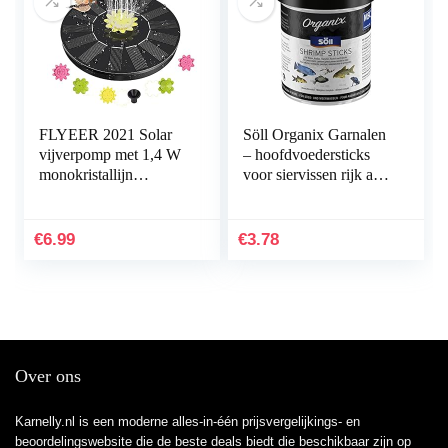
FLYEER 2021 Solar
Söll Organix Garnalen
vijverpomp met 1,4 W
– hoofdvoedersticks
monokristallijn
voor siervissen rijk aan
zonnepaneel, drijvende
eiwitten en aminozuren
fonteinpomp op zonne-
voor voedingsrijke
energie met 5…
voeding in…
€
6.99
€
3.78
Over ons
Karnelly.nl is een moderne alles-in-één prijsvergelijkings- en
beoordelingswebsite die de beste deals biedt die beschikbaar zijn op