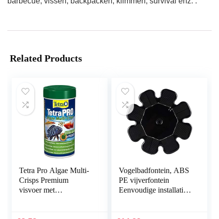
barbecue, vissen, backpacken, klimmen, survival enz. .
Related Products
Tetra Pro Algae Multi-
Vogelbadfontein, ABS
Crisps Premium
PE vijverfontein
visvoer met
Eenvoudige installatie
algenconcentraat voor
voor vogelbaden voor
verhoogde weerstand,
tuinman voor