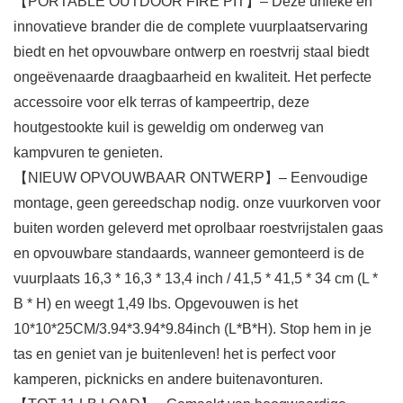
【PORTABLE OUTDOOR FIRE PIT】– Deze unieke en
innovatieve brander die de complete vuurplaatservaring
biedt en het opvouwbare ontwerp en roestvrij staal biedt
ongeëvenaarde draagbaarheid en kwaliteit. Het perfecte
accessoire voor elk terras of kampeertrip, deze
houtgestookte kuil is geweldig om onderweg van
kampvuren te genieten.
【NIEUW OPVOUWBAAR ONTWERP】– Eenvoudige
montage, geen gereedschap nodig. onze vuurkorven voor
buiten worden geleverd met oprolbaar roestvrijstalen gaas
en opvouwbare standaards, wanneer gemonteerd is de
vuurplaats 16,3 * 16,3 * 13,4 inch / 41,5 * 41,5 * 34 cm (L *
B * H) en weegt 1,49 lbs. Opgevouwen is het
10*10*25CM/3.94*3.94*9.84inch (L*B*H). Stop hem in je
tas en geniet van je buitenleven! het is perfect voor
kamperen, picknicks en andere buitenavonturen.