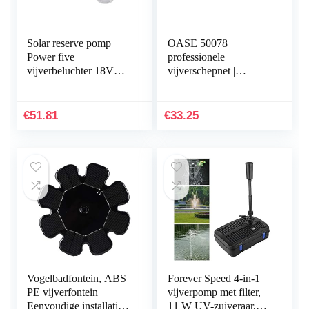
Solar reserve pomp
OASE 50078
Power five
professionele
vijverbeluchter 18V
vijverschepnet |
bedrijfsspanning
schepnet | visschepnet |
zuurstof vijver
vijveraccessoires |
tuinvijver 101889
accessoires |
€
51.81
€
33.25
vijverreiniging…
Vogelbadfontein, ABS
Forever Speed 4-in-1
PE vijverfontein
vijverpomp met filter,
Eenvoudige installatie
11 W UV-zuiveraar,