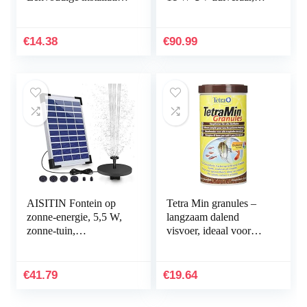
voor vogelbaden voor
2500 l/u, met 10 m
tuinman voor
stroomkabel voor tuin-
aquariums
en…
€
14.38
€
90.99
AISITIN Fontein op
Tetra Min granules –
zonne-energie, 5,5 W,
langzaam dalend
zonne-tuin,
visvoer, ideaal voor
ingebouwde accu,
vissen in de middelste
debiet 500 l/h, met 6
waterlaag van het
sproeiers en
aquarium, 1 l doos
€
41.79
€
19.64
zwemplank voor…