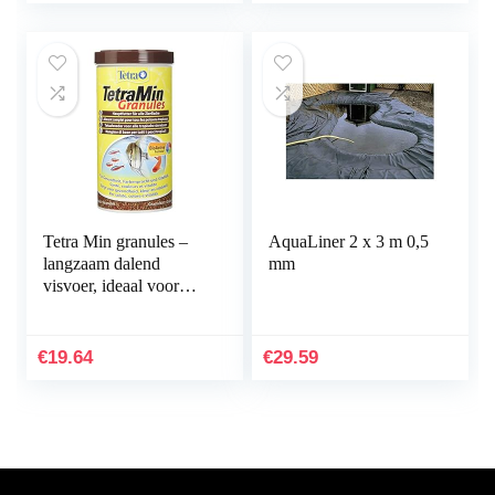
Tetra Min granules –
AquaLiner 2 x 3 m 0,5
langzaam dalend
mm
visvoer, ideaal voor
vissen in de middelste
waterlaag van het
aquarium, 1 l doos
€
19.64
€
29.59