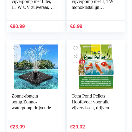
vijverpomp met filter,
vijverpomp met 1,4 W
11 W UV-zuiveraar,
monokristallijn
2500 l/u, met 10 m
zonnepaneel, drijvende
stroomkabel voor tuin-
fonteinpomp op zonne-
en…
energie met 5…
€
90.99
€
6.99
Zonne-fontein
Tetra Pond Pellets
pomp,Zonne-
Hoofdvoer voor alle
waterpomp drijvende
vijvervissen, drijvende
fontein,1.4W Mini
voederpellets voor
Solar Fontein Pomp
dagelijks voedsel, 4 l
Draagbare Zonne-
zak
€
23.09
€
29.02
energie Waterpomp…