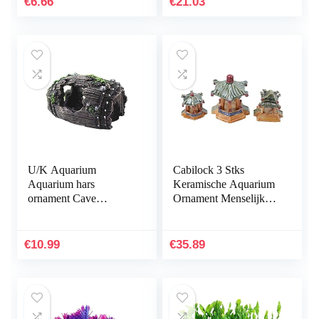
€
6.66
€
21.03
U/K Aquarium
Cabilock 3 Stks
Aquarium hars
Keramische Aquarium
ornament Cave
Ornament Menselijk
Hideout inrichting
Landschap Aquarium
onderwater landschap
Decoratie Accessoires
decor zwart M
Desktop Inrichting
€
10.99
€
35.89
praktisch en populair
Voor…