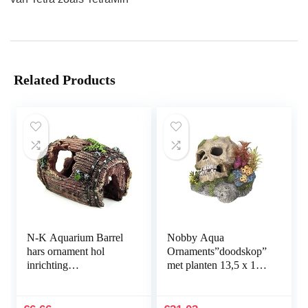
Related Products
N-K Aquarium Barrel
Nobby Aqua
hars ornament hol
Ornaments”doodskop”
inrichting
met planten 13,5 x 13,5
landschapsdecoratie
x 10,5 cm
bruin stabiele kwaliteit
nuttig en praktisch