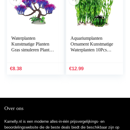
Waterplanten
Aquariumplanten
Kunstmatige Planten
Ornament Kunstmatige
Gras simuleren Planten
Waterplanten 10Pcs
Aquarium
Plastic Aquarium
Plantendecoraties
Kunstmatige Plant
Aquarium Groen
Aquarium Planten
€
8.38
€
12.99
Kunstmatig Zeewier…
Kunststof…
Over ons
Karnelly.nl is een moderne alles-in-één prijsvergelijkings- en
beoordelingswebsite die de beste deals biedt die beschikbaar zijn op