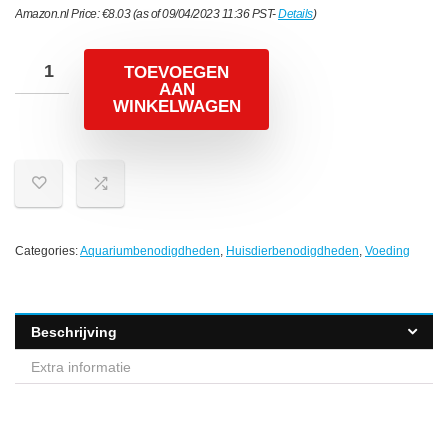
Amazon.nl Price:
€
8.03
(as of 09/04/2023 11:36 PST-
Details
)
TOEVOEGEN
AAN
WINKELWAGEN
Categories:
Aquariumbenodigdheden
,
Huisdierbenodigdheden
,
Voeding
Beschrijving
Extra informatie