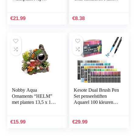
Aquarium Decoratie
Aquarium
Kunststof Plant
Plantendecoraties
Kunstmatige
Aquarium Groen
€
21.99
€
8.38
Waterplanten
Kunstmatig Zeewier…
Simulatie…
Nobby Aqua
Kesote Dual Brush Pen
Ornaments “HELM”
Set penseelstiften
met planten 13,5 x 11 x
Aquarel 100 kleuren
12 cm
viltstiften kinderen
dubbele viltstiften
handbelettering…
€
15.99
€
29.99