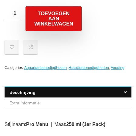
TOEVOEGEN
AAN
WINKELWAGEN
Categories:
Aquariumbenodigdheden
,
Huisdierbenodigdheden
,
Voeding
Beschrijving
Extra informatie
Stijlnaam:
Pro Menu
| Maat:
250 ml (1er Pack)