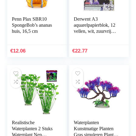
Penn Plax SBR10
Derwent A3
SpongeBob’s ananas
aquarelpapierblok, 12
huis, 16,5 cm
vellen, wit, zuurvrij
papier, 300 g/m², A4,
meerkleurig
€
12.06
€
22.77
Realistische
Waterplanten
Waterplanten 2 Stuks
Kunstmatige Planten
Waterplant Nep
Gras simuleren Planten