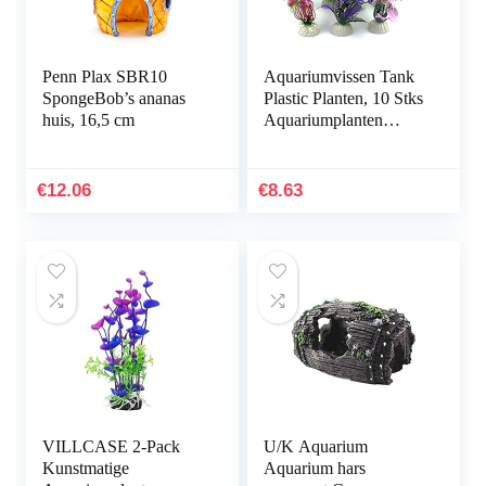
Penn Plax SBR10
Aquariumvissen Tank
SpongeBob’s ananas
Plastic Planten, 10 Stks
huis, 16,5 cm
Aquariumplanten
Aquarium Decoraties,
Aquarium
Kunstplanten
€
12.06
€
8.63
Aquarium…
VILLCASE 2-Pack
U/K Aquarium
Kunstmatige
Aquarium hars