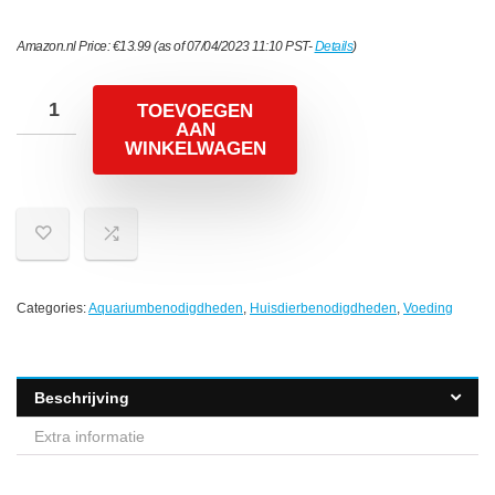
Amazon.nl Price:
€
13.99
(as of 07/04/2023 11:10 PST-
Details
)
TOEVOEGEN
AAN
WINKELWAGEN
Categories:
Aquariumbenodigdheden
,
Huisdierbenodigdheden
,
Voeding
Beschrijving
Extra informatie