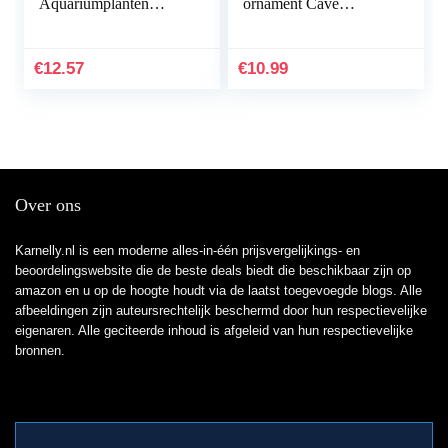
Aquariumplanten
ornament Cave
Onderwater
Hideout inrichting
Milieuvriendelijke
onderwater landschap
Inrichting Plastic
decor zwart M
€
12.57
€
10.99
Aquarium
praktisch en populair
Onderwaterplanten…
Over ons
Karnelly.nl is een moderne alles-in-één prijsvergelijkings- en
beoordelingswebsite die de beste deals biedt die beschikbaar zijn op
amazon en u op de hoogte houdt via de laatst toegevoegde blogs. Alle
afbeeldingen zijn auteursrechtelijk beschermd door hun respectievelijke
eigenaren. Alle geciteerde inhoud is afgeleid van hun respectievelijke
bronnen.