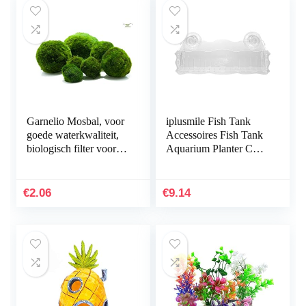
Garnelio Mosbal, voor
iplusmile Fish Tank
goede waterkwaliteit,
Accessoires Fish Tank
biologisch filter voor
Aquarium Planter Cup
aquarium, grootte: 3 tot
Transparante Plant
5 cm
Houder met Zuignap
€
2.06
€
9.14