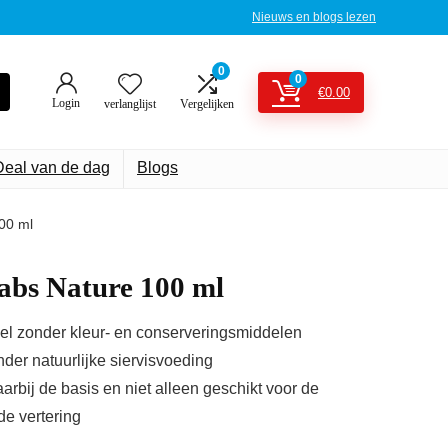
Nieuws en blogs lezen
0
0
€
0.00
Login
verlanglijst
Vergelijken
Deal van de dag
Blogs
100 ml
Tabs Nature 100 ml
el zonder kleur- en conserveringsmiddelen
der natuurlijke siervisvoeding
rbij de basis en niet alleen geschikt voor de
e vertering