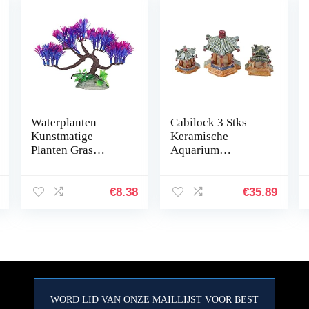
Waterplanten
Cabilock 3 Stks
Kunstmatige
Keramische
Planten Gras
Aquarium
simuleren Planten
Ornament
Aquarium
Menselijk
Plantendecoraties
Landschap
€
8.38
€
35.89
Aquarium Groen
Aquarium
Kunstmatig
Decoratie
Zeewier…
Accessoires
Desktop Inrichting
Voor…
WORD LID VAN ONZE MAILLIJST VOOR BEST