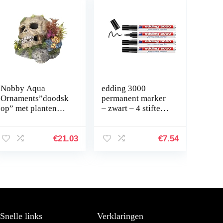
Nobby Aqua
edding 3000
Ornaments”doodsk
permanent marker
op” met planten
– zwart – 4 stiften –
13,5 x 13,5 x 10,5
ronde punt 1,5-3
cm
mm – sneldrogende
permanent marker
€
21.03
€
7.54
– water- en…
Snelle links
Verklaringen