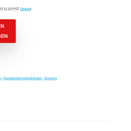
23 11:10 PST-
Details
)
EN
GEN
n
,
Huisdierbenodigdheden
,
Voeding