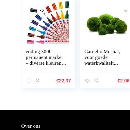
edding 3000
Garnelio Mosbal,
permanent marker
voor goede
– diverse kleuren –
waterkwaliteit,
displaybox met 10
biologisch filter
markers – ronde
voor aquarium,
punt 1,5-3 mm –
grootte: 3 tot 5 cm
€
22.37
€
2.06
sneldrogende…
Over ons