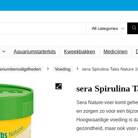
All categories
n
Aquariumstarterkits
Kweekbakken
Medicijnen
ariumbenodigdheden
Voeding
sera Spirulina Tabs Nature 
sera Spirulina 
Sera Nature-voer komt gehe
en zorgen zo voor een bijzon
Hoogwaardige voeding is daa
gezondheid, maar ook voor d