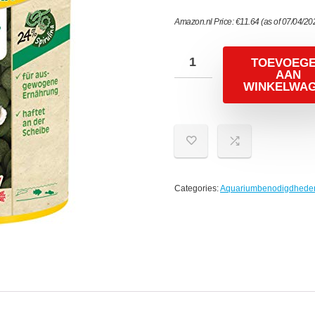
Amazon.nl Price:
€
11.64
(as of 07/04/20
TOEVOEG
AAN
WINKELWA
Categories:
Aquariumbenodigdhede