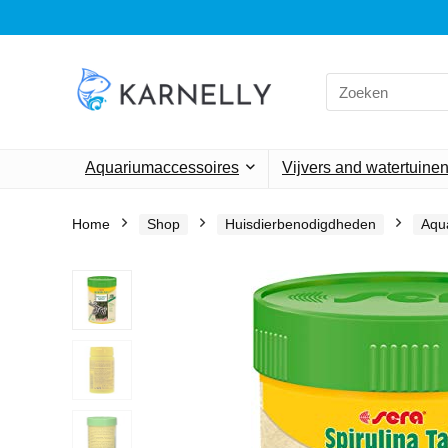
Search
for:
Aquariumaccessoires
Vijvers and watertuine
Home
Shop
Huisdierbenodigdheden
Aqu