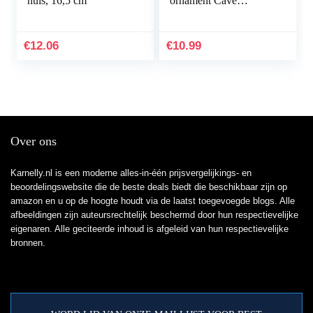
huis, 16,5 cm
ornament Cave
Hideout inrichting
onderwater landschap
decor zwart M
€
12.06
€
10.99
praktisch en populair
Over ons
Karnelly.nl is een moderne alles-in-één prijsvergelijkings- en
beoordelingswebsite die de beste deals biedt die beschikbaar zijn op
amazon en u op de hoogte houdt via de laatst toegevoegde blogs. Alle
afbeeldingen zijn auteursrechtelijk beschermd door hun respectievelijke
eigenaren. Alle geciteerde inhoud is afgeleid van hun respectievelijke
bronnen.