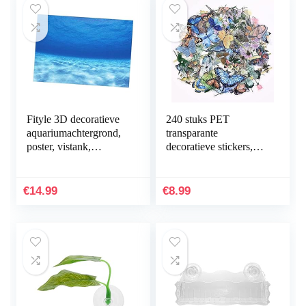
Fityle 3D decoratieve
240 stuks PET
aquariumachtergrond,
transparante
poster, vistank,
decoratieve stickers,
statische
vlinder bloemen
achtergrondstof,
plakboek stickers set
zelfklevend,
voor DIY journaling
€
14.99
€
8.99
onderwaterwereld…
scrapbooking…