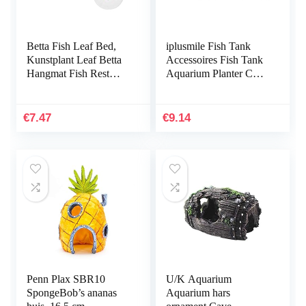
Betta Fish Leaf Bed,
iplusmile Fish Tank
Kunstplant Leaf Betta
Accessoires Fish Tank
Hangmat Fish Rest
Aquarium Planter Cup
Bed met zuignap voor
Transparante Plant
aquariums…
Houder met Zuignap
€
7.47
€
9.14
Penn Plax SBR10
U/K Aquarium
SpongeBob’s ananas
Aquarium hars