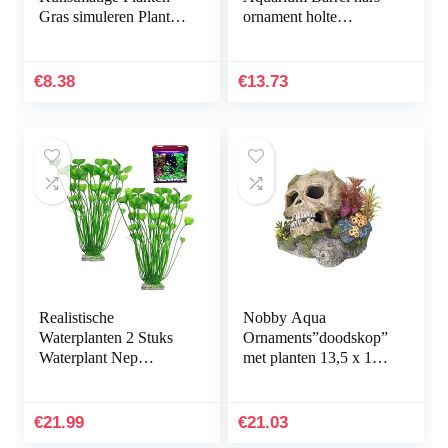
Gras simuleren Planten
ornament holte
Aquarium
inrichting
Plantendecoraties
landschapsbouw
Aquarium Groen
onderwater decoratie
€
8.38
€
13.73
Kunstmatig Zeewier…
comfortabel en…
Realistische
Nobby Aqua
Waterplanten 2 Stuks
Ornaments”doodskop”
Waterplant Nep
met planten 13,5 x 13,5
Aquarium Decoratie
x 10,5 cm
Kunststof Plant
Kunstmatige
€
21.99
€
21.03
Waterplanten