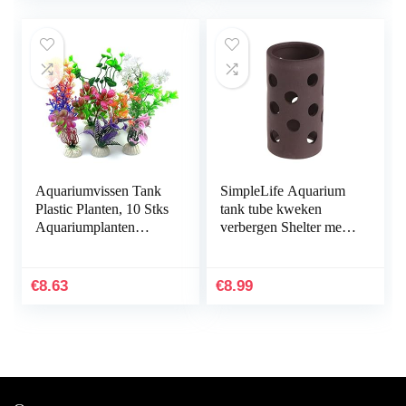
Simulatie…
Aquariumvissen Tank
SimpleLife Aquarium
Plastic Planten, 10 Stks
tank tube kweken
Aquariumplanten
verbergen Shelter met
Aquarium Decoraties,
gaten voor visgarnalen
Aquarium
plant
Kunstplanten
€
8.63
€
8.99
Aquarium…