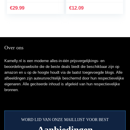
dubbele viltstiften
sneldrogende
handbelettering…
permanent marker…
€
29.99
€
12.09
Over ons
Karnelly.nl is een moderne alles-in-één prijsvergelijkings- en
beoordelingswebsite die de beste deals biedt die beschikbaar zijn op
amazon en u op de hoogte houdt via de laatst toegevoegde blogs. Alle
afbeeldingen zijn auteursrechtelijk beschermd door hun respectievelijke
eigenaren. Alle geciteerde inhoud is afgeleid van hun respectievelijke
bronnen.
WORD LID VAN ONZE MAILLIJST VOOR BEST
Aanbiedingen