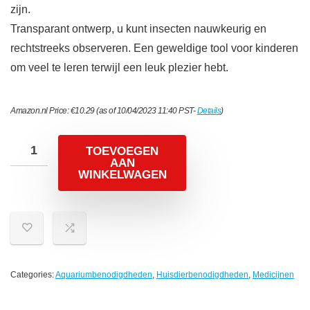
zijn.
Transparant ontwerp, u kunt insecten nauwkeurig en
rechtstreeks observeren. Een geweldige tool voor kinderen
om veel te leren terwijl een leuk plezier hebt.
Amazon.nl Price:
€
10.29
(as of 10/04/2023 11:40 PST-
Details
)
TOEVOEGEN
AAN
WINKELWAGEN
Categories:
Aquariumbenodigdheden
,
Huisdierbenodigdheden
,
Medicijnen