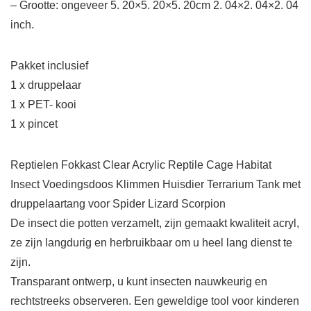
– Grootte: ongeveer 5. 20×5. 20×5. 20cm 2. 04×2. 04×2. 04
inch.
Pakket inclusief
1 x druppelaar
1 x PET- kooi
1 x pincet
Reptielen Fokkast Clear Acrylic Reptile Cage Habitat
Insect Voedingsdoos Klimmen Huisdier Terrarium Tank met
druppelaartang voor Spider Lizard Scorpion
De insect die potten verzamelt, zijn gemaakt kwaliteit acryl,
ze zijn langdurig en herbruikbaar om u heel lang dienst te
zijn.
Transparant ontwerp, u kunt insecten nauwkeurig en
rechtstreeks observeren. Een geweldige tool voor kinderen