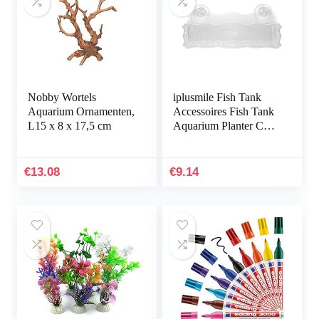
Nobby Wortels
iplusmile Fish Tank
Aquarium Ornamenten,
Accessoires Fish Tank
L15 x 8 x 17,5 cm
Aquarium Planter Cup
Transparante Plant
Houder met Zuignap
€
13.08
€
9.14