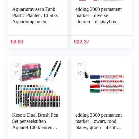
Aquariumvissen Tank
edding 3000 permanent
Plastic Planten, 10 Stks
marker – diverse
Aquariumplanten
kleuren – displaybox
Aquarium Decoraties,
met 10 markers – ronde
Aquarium
punt 1,5-3 mm –
Kunstplanten
sneldrogende…
€
8.63
€
22.37
Aquarium…
Kesote Dual Brush Pen
edding 3300 permanent
Set penseelstiften
marker – zwart, rood,
Aquarel 100 kleuren
blauw, groen – 4 stiften
viltstiften kinderen
– beitelpunt 1-5 mm –