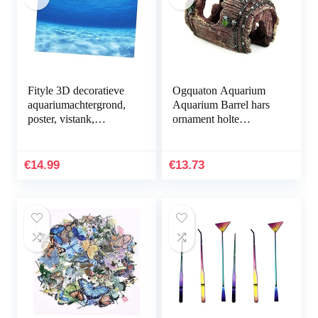
Fityle 3D decoratieve
Ogquaton Aquarium
aquariumachtergrond,
Aquarium Barrel hars
poster, vistank,
ornament holte
statische
inrichting
achtergrondstof,
landschapsbouw
zelfklevend,
onderwater decoratie
€
14.99
€
13.73
onderwaterwereld…
comfortabel en…