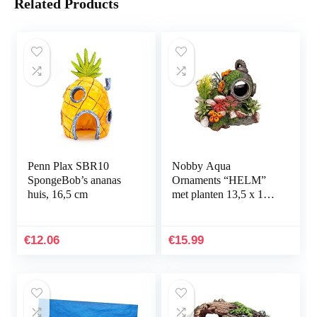
Related Products
Penn Plax SBR10
Nobby Aqua
SpongeBob’s ananas
Ornaments “HELM”
huis, 16,5 cm
met planten 13,5 x 11 x
12 cm
€
12.06
€
15.99