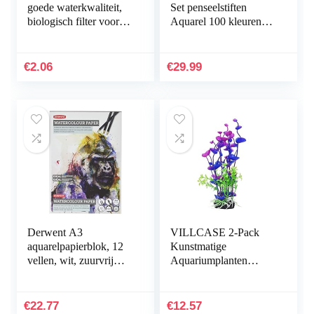
goede waterkwaliteit,
Set penseelstiften
biologisch filter voor
Aquarel 100 kleuren
aquarium, grootte: 3 tot
viltstiften kinderen
5 cm
dubbele viltstiften
handbelettering…
€
2.06
€
29.99
Derwent A3
VILLCASE 2-Pack
aquarelpapierblok, 12
Kunstmatige
vellen, wit, zuurvrij
Aquariumplanten
papier, 300 g/m², A4,
Onderwater
meerkleurig
Milieuvriendelijke
Inrichting Plastic
€
22.77
€
12.57