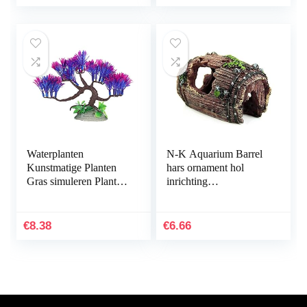
Aquarium
Onderwaterplanten…
Waterplanten
N-K Aquarium Barrel
Kunstmatige Planten
hars ornament hol
Gras simuleren Planten
inrichting
Aquarium
landschapsdecoratie
Plantendecoraties
bruin stabiele kwaliteit
Aquarium Groen
nuttig en praktisch
€
8.38
€
6.66
Kunstmatig Zeewier…