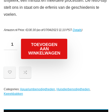
snijwerk, één minuut en meerdere processen. De retro-stijl
stelt ons in staat om de erfenis van de geschiedenis te
voelen.
Amazon.nl Price:
€
100.30
(as of 07/04/2023 11:10 PST-
Details
)
TOEVOEGEN
AAN
WINKELWAGEN
Categories:
Aquariumbenodigdheden
,
Huisdierbenodigdheden
,
Kweekbakken