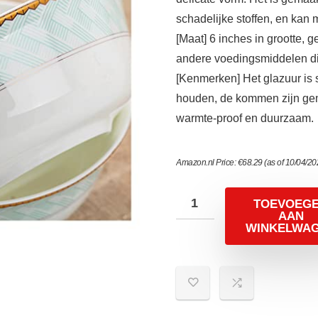
schadelijke stoffen, en kan
[Maat] 6 inches in grootte, ge
andere voedingsmiddelen die
[Kenmerken] Het glazuur is 
houden, de kommen zijn gema
warmte-proof en duurzaam.
Amazon.nl Price:
€
68.29
(as of 10/04/2
TOEVOEG
AAN
WINKELWA