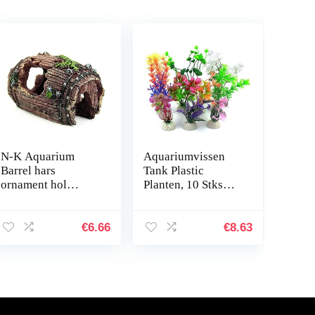
N-K Aquarium
Aquariumvissen
Barrel hars
Tank Plastic
ornament hol
Planten, 10 Stks
inrichting
Aquariumplanten
landschapsdecorati
Aquarium
e bruin stabiele
Decoraties,
€
6.66
€
8.63
kwaliteit nuttig en
Aquarium
praktisch
Kunstplanten
Aquarium…