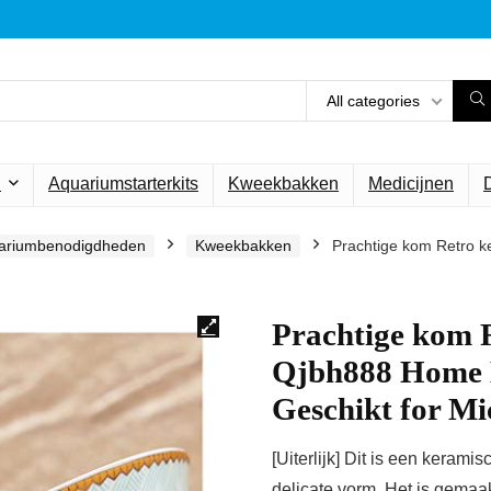
All categories
n
Aquariumstarterkits
Kweekbakken
Medicijnen
ariumbenodigdheden
Kweekbakken
Prachtige kom Retro
Prachtige kom 
Qjbh888 Home 
Geschikt for Mi
[Uiterlijk] Dit is een kera
delicate vorm. Het is gemaa