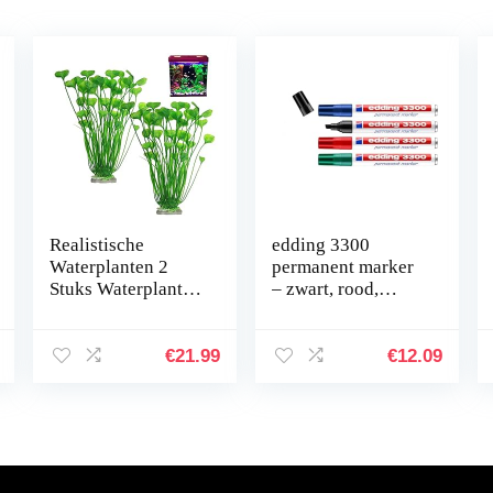
Realistische
edding 3300
Waterplanten 2
permanent marker
Stuks Waterplant
– zwart, rood,
Nep Aquarium
blauw, groen – 4
Decoratie
stiften – beitelpunt
Kunststof Plant
1-5 mm –
€
21.99
€
12.09
Kunstmatige
sneldrogende
Waterplanten
permanent
Simulatie…
marker…