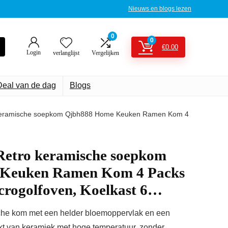
Nieuws en blogs lezen
0
0
€
0.00
Login
verlanglijst
Vergelijken
Deal van de dag
Blogs
 keramische soepkom Qjbh888 Home Keuken Ramen Kom 4
Retro keramische soepkom
Keuken Ramen Kom 4 Packs
crogolfoven, Koelkast 6…
mische kom met een helder bloemoppervlak en een
kt van keramiek met hoge temperatuur, zonder