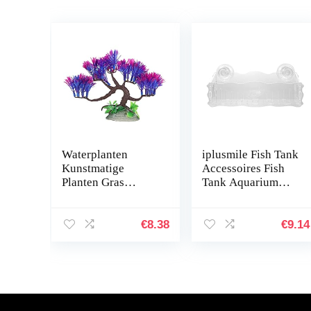
Waterplanten
iplusmile Fish Tank
Kunstmatige
Accessoires Fish
Planten Gras
Tank Aquarium
simuleren Planten
Planter Cup
Aquarium
Transparante Plant
Plantendecoraties
Houder met
€
8.38
€
9.14
Aquarium Groen
Zuignap
Kunstmatig
Zeewier…