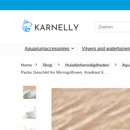
Search
for:
Aquariumaccessoires
Vijvers and watertuine
Home
Shop
Huisdierbenodigdheden
Aqu
Packs Geschikt for Microgolfoven, Koelkast 6…