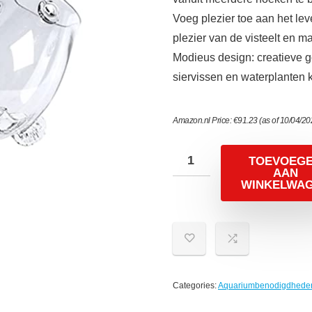
Voeg plezier toe aan het lev
plezier van de visteelt en ma
Modieus design: creatieve go
siervissen en waterplanten
Amazon.nl Price:
€
91.23
(as of 10/04/2
TOEVOEG
AAN
WINKELWA
Categories:
Aquariumbenodigdhede