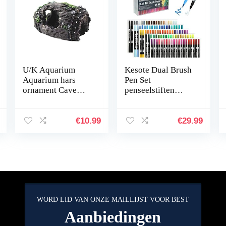
U/K Aquarium
Kesote Dual Brush
Aquarium hars
Pen Set
ornament Cave
penseelstiften
Hideout inrichting
Aquarel 100
onderwater
kleuren viltstiften
landschap decor
kinderen dubbele
€
10.99
€
29.99
zwart M praktisch
viltstiften
en populair
handbelettering…
WORD LID VAN ONZE MAILLIJST VOOR BEST
Aanbiedingen