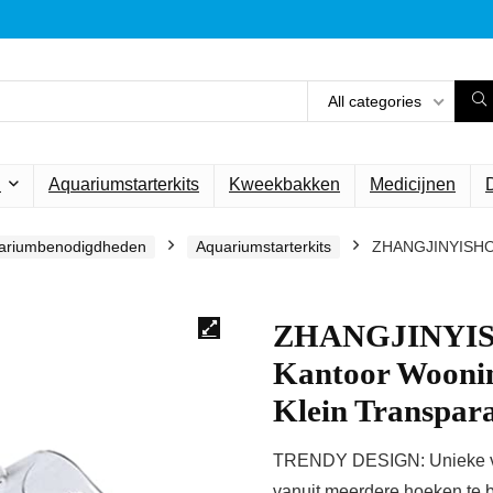
All categories
n
Aquariumstarterkits
Kweekbakken
Medicijnen
ariumbenodigdheden
Aquariumstarterkits
ZHANGJINYISHOP2
ZHANGJINYISHO
Kantoor Woonin
Klein Transpar
TRENDY DESIGN: Unieke vor
vanuit meerdere hoeken te b