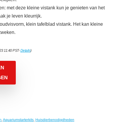
en: met deze kleine vistank kun je genieten van het
ak je leven kleurrijk.
udvisvorm, klein tafelblad vistank. Het kan kleine
 kweken.
023 11:40 PST-
Details
)
EN
GEN
n
,
Aquariumstarterkits
,
Huisdierbenodigdheden