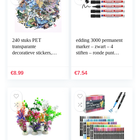
240 stuks PET
edding 3000 permanent
transparante
marker – zwart – 4
decoratieve stickers,
stiften – ronde punt
vlinder bloemen
1,5-3 mm –
plakboek stickers set
sneldrogende
voor DIY journaling
permanent marker –
€
8.99
€
7.54
scrapbooking…
water- en…