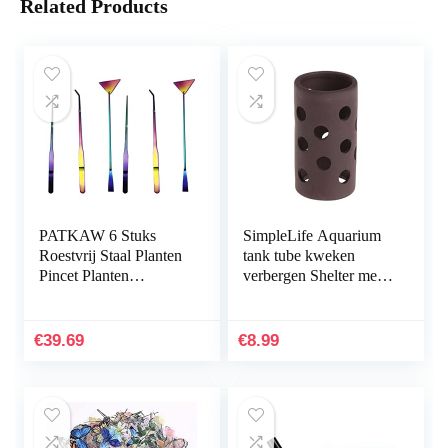
Related Products
PATKAW 6 Stuks
SimpleLife Aquarium
Roestvrij Staal Planten
tank tube kweken
Pincet Planten
verbergen Shelter met
Inrichting Het
gaten voor visgarnalen
Aquarium
plant
Hulpmiddelen Instellen
€
39.69
€
8.99
Voor Vis…