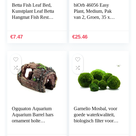
Betta Fish Leaf Bed,
biOrb 46056 Easy
Kunstplant Leaf Betta
Plant, Medium, Pak
Hangmat Fish Rest
van 2, Groen, 35 x
Bed met zuignap voor
12.07 x 4.45 cm
aquariums…
€
7.47
€
25.46
Ogquaton Aquarium
Garnelio Mosbal, voor
Aquarium Barrel hars
goede waterkwaliteit,
ornament holte
biologisch filter voor
inrichting
aquarium, grootte: 3 tot
landschapsbouw
5 cm