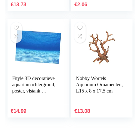
onderwater decoratie
€
13.73
€
2.06
comfortabel en…
Fityle 3D decoratieve
Nobby Wortels
aquariumachtergrond,
Aquarium Ornamenten,
poster, vistank,
L15 x 8 x 17,5 cm
statische
achtergrondstof,
zelfklevend,
€
14.99
€
13.08
onderwaterwereld…