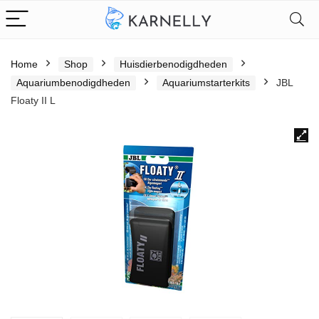
Home
Shop
Huisdierbenodigdheden
Aquariumbenodigdheden
Aquariumstarterkits
JBL
Floaty II L