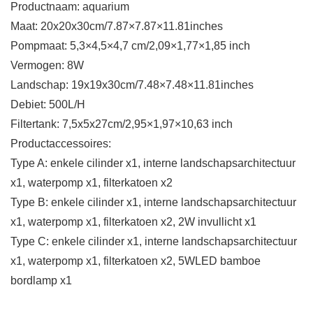
Productnaam: aquarium
Maat: 20x20x30cm/7.87×7.87×11.81inches
Pompmaat: 5,3×4,5×4,7 cm/2,09×1,77×1,85 inch
Vermogen: 8W
Landschap: 19x19x30cm/7.48×7.48×11.81inches
Debiet: 500L/H
Filtertank: 7,5x5x27cm/2,95×1,97×10,63 inch
Productaccessoires:
Type A: enkele cilinder x1, interne landschapsarchitectuur
x1, waterpomp x1, filterkatoen x2
Type B: enkele cilinder x1, interne landschapsarchitectuur
x1, waterpomp x1, filterkatoen x2, 2W invullicht x1
Type C: enkele cilinder x1, interne landschapsarchitectuur
x1, waterpomp x1, filterkatoen x2, 5WLED bamboe
bordlamp x1