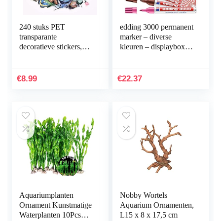
240 stuks PET
edding 3000 permanent
transparante
marker – diverse
decoratieve stickers,
kleuren – displaybox
vlinder bloemen
met 10 markers – ronde
plakboek stickers set
punt 1,5-3 mm –
voor DIY journaling
sneldrogende…
€
8.99
€
22.37
scrapbooking…
Aquariumplanten
Nobby Wortels
Ornament Kunstmatige
Aquarium Ornamenten,
Waterplanten 10Pcs
L15 x 8 x 17,5 cm