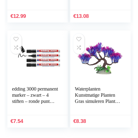
Plastic Aquarium
Kunstmatige Plant
Aquarium Planten
€
12.99
€
13.08
Kunststof…
edding 3000 permanent
Waterplanten
marker – zwart – 4
Kunstmatige Planten
stiften – ronde punt
Gras simuleren Planten
1,5-3 mm –
Aquarium
sneldrogende
Plantendecoraties
permanent marker –
Aquarium Groen
€
7.54
€
8.38
water- en…
Kunstmatig Zeewier…