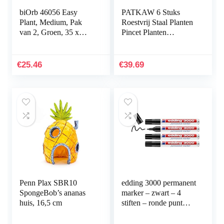
biOrb 46056 Easy
PATKAW 6 Stuks
Plant, Medium, Pak
Roestvrij Staal Planten
van 2, Groen, 35 x
Pincet Planten
12.07 x 4.45 cm
Inrichting Het
Aquarium
Hulpmiddelen Instellen
€
25.46
€
39.69
Voor Vis…
Penn Plax SBR10
edding 3000 permanent
SpongeBob’s ananas
marker – zwart – 4
huis, 16,5 cm
stiften – ronde punt
1,5-3 mm –
sneldrogende