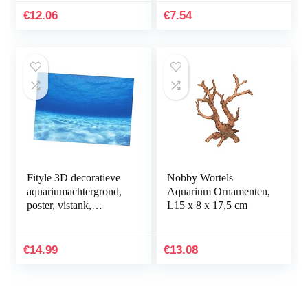
permanent marker –
€
12.06
€
7.54
water- en…
Fityle 3D decoratieve
Nobby Wortels
aquariumachtergrond,
Aquarium Ornamenten,
poster, vistank,
L15 x 8 x 17,5 cm
statische
achtergrondstof,
zelfklevend,
€
14.99
€
13.08
onderwaterwereld…