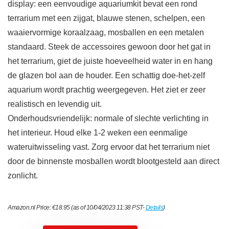
display: een eenvoudige aquariumkit bevat een rond
terrarium met een zijgat, blauwe stenen, schelpen, een
waaiervormige koraalzaag, mosballen en een metalen
standaard. Steek de accessoires gewoon door het gat in
het terrarium, giet de juiste hoeveelheid water in en hang
de glazen bol aan de houder. Een schattig doe-het-zelf
aquarium wordt prachtig weergegeven. Het ziet er zeer
realistisch en levendig uit.
Onderhoudsvriendelijk: normale of slechte verlichting in
het interieur. Houd elke 1-2 weken een eenmalige
wateruitwisseling vast. Zorg ervoor dat het terrarium niet
door de binnenste mosballen wordt blootgesteld aan direct
zonlicht.
Amazon.nl Price:
€
18.95
(as of 10/04/2023 11:38 PST-
Details
)