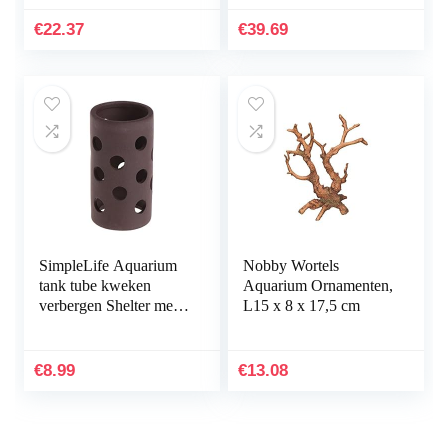
punt 1,5-3 mm –
Aquarium
sneldrogende…
Hulpmiddelen Instellen
€
22.37
€
39.69
Voor Vis…
SimpleLife Aquarium
Nobby Wortels
tank tube kweken
Aquarium Ornamenten,
verbergen Shelter met
L15 x 8 x 17,5 cm
gaten voor visgarnalen
plant
€
8.99
€
13.08