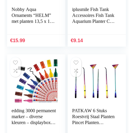
Nobby Aqua
iplusmile Fish Tank
Ornaments “HELM”
Accessoires Fish Tank
met planten 13,5 x 11 x
Aquarium Planter Cup
12 cm
Transparante Plant
Houder met Zuignap
€
15.99
€
9.14
edding 3000 permanent
PATKAW 6 Stuks
marker – diverse
Roestvrij Staal Planten
kleuren – displaybox
Pincet Planten
met 10 markers – ronde
Inrichting Het