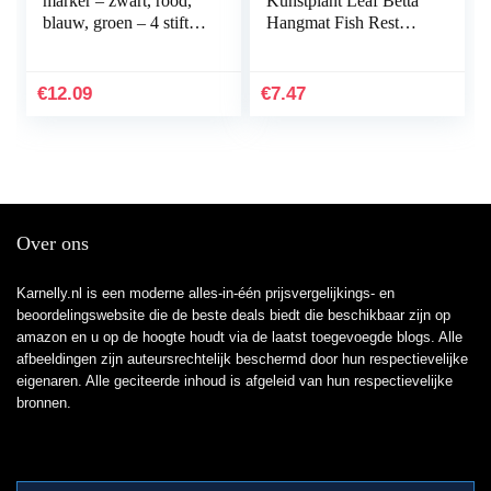
marker – zwart, rood,
Kunstplant Leaf Betta
blauw, groen – 4 stiften
Hangmat Fish Rest
– beitelpunt 1-5 mm –
Bed met zuignap voor
sneldrogende
aquariums…
permanent marker…
€
12.09
€
7.47
Over ons
Karnelly.nl is een moderne alles-in-één prijsvergelijkings- en
beoordelingswebsite die de beste deals biedt die beschikbaar zijn op
amazon en u op de hoogte houdt via de laatst toegevoegde blogs. Alle
afbeeldingen zijn auteursrechtelijk beschermd door hun respectievelijke
eigenaren. Alle geciteerde inhoud is afgeleid van hun respectievelijke
bronnen.