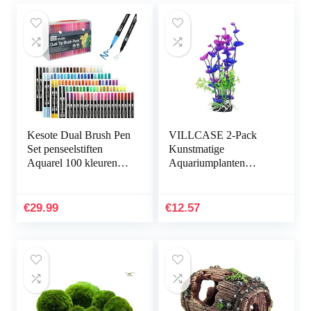
Kesote Dual Brush Pen
VILLCASE 2-Pack
Set penseelstiften
Kunstmatige
Aquarel 100 kleuren
Aquariumplanten
viltstiften kinderen
Onderwater
dubbele viltstiften
Milieuvriendelijke
handbelettering…
Inrichting Plastic
€
29.99
€
12.57
Aquarium
Onderwaterplanten…