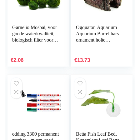
Garnelio Mosbal, voor
Ogquaton Aquarium
goede waterkwaliteit,
Aquarium Barrel hars
biologisch filter voor
ornament holte
aquarium, grootte: 3 tot
inrichting
5 cm
landschapsbouw
onderwater decoratie
€
2.06
€
13.73
comfortabel en…
edding 3300 permanent
Betta Fish Leaf Bed,