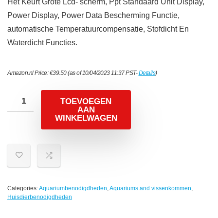
Het Keurt Grote Lcd- scherm, Ppt Standaard Unit Display,
Power Display, Power Data Bescherming Functie,
automatische Temperatuurcompensatie, Stofdicht En
Waterdicht Functies.
Amazon.nl Price:
€
39.50
(as of 10/04/2023 11:37 PST-
Details
)
TOEVOEGEN
AAN
WINKELWAGEN
Categories:
Aquariumbenodigdheden
,
Aquariums and vissenkommen
,
Huisdierbenodigdheden