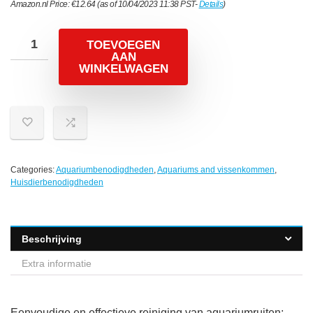
Amazon.nl Price:
€
12.64
(as of 10/04/2023 11:38 PST-
Details
)
TOEVOEGEN
AAN
WINKELWAGEN
Categories:
Aquariumbenodigdheden
,
Aquariums and vissenkommen
,
Huisdierbenodigdheden
Beschrijving
Extra informatie
Eenvoudige en effectieve reiniging van aquariumruiten: