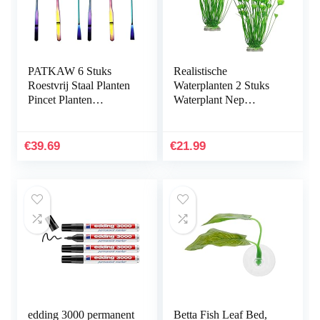
PATKAW 6 Stuks
Realistische
Roestvrij Staal Planten
Waterplanten 2 Stuks
Pincet Planten
Waterplant Nep
Inrichting Het
Aquarium Decoratie
Aquarium
Kunststof Plant
Hulpmiddelen Instellen
Kunstmatige
€
39.69
€
21.99
Voor Vis…
Waterplanten
Simulatie…
edding 3000 permanent
Betta Fish Leaf Bed,