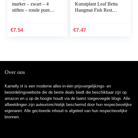
marker – zwart – 4
Kunstplant Leaf Betta
stiften – ronde punt
Hangmat Fish Rest
1,5-3 mm –
Bed met zuignap voor
sneldrogende
aquariums…
permanent marker –
€
7.54
€
7.47
water- en…
Over ons
Karnelly.nl is een moderne alles-in-één prijsvergelijkings- en
beoordelingswebsite die de beste deals biedt die beschikbaar zijn op
amazon en u op de hoogte houdt via de laatst toegevoegde blogs. Alle
afbeeldingen zijn auteursrechtelijk beschermd door hun respectievelijke
eigenaren. Alle geciteerde inhoud is afgeleid van hun respectievelijke
bronnen.