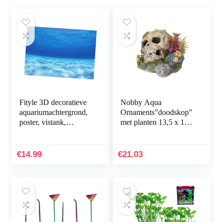
Fityle 3D decoratieve
Nobby Aqua
aquariumachtergrond,
Ornaments”doodskop”
poster, vistank,
met planten 13,5 x 13,5
statische
x 10,5 cm
achtergrondstof,
zelfklevend,
€
14.99
€
21.03
onderwaterwereld…