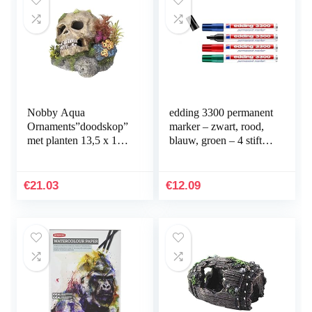
Nobby Aqua
edding 3300 permanent
Ornaments”doodskop”
marker – zwart, rood,
met planten 13,5 x 13,5
blauw, groen – 4 stiften
x 10,5 cm
– beitelpunt 1-5 mm –
sneldrogende
permanent marker…
€
21.03
€
12.09