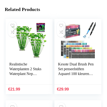
Related Products
Realistische
Kesote Dual Brush Pen
Waterplanten 2 Stuks
Set penseelstiften
Waterplant Nep
Aquarel 100 kleuren
Aquarium Decoratie
viltstiften kinderen
Kunststof Plant
dubbele viltstiften
Kunstmatige
handbelettering…
€
21.99
€
29.99
Waterplanten
Simulatie…