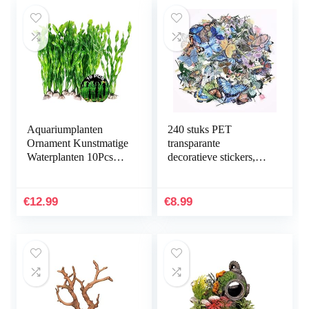
Aquariumplanten
240 stuks PET
Ornament Kunstmatige
transparante
Waterplanten 10Pcs
decoratieve stickers,
Plastic Aquarium
vlinder bloemen
Kunstmatige Plant
plakboek stickers set
Aquarium Planten
voor DIY journaling
€
12.99
€
8.99
Kunststof…
scrapbooking…