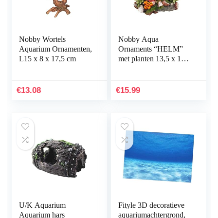
Nobby Wortels
Nobby Aqua
Aquarium Ornamenten,
Ornaments “HELM”
L15 x 8 x 17,5 cm
met planten 13,5 x 11 x
12 cm
€
13.08
€
15.99
U/K Aquarium
Fityle 3D decoratieve
Aquarium hars
aquariumachtergrond,