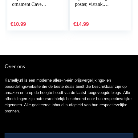
ornament Cave
poster, vistank,
Hideout inrichting
statische
onderwater landschap
achtergrondstof,
decor zwart M
zelfklevend,
€
10.99
€
14.99
praktisch en populair
onderwaterwereld…
Over ons
Karnelly.nl is een moderne alles-in-één prijsvergelijkings- en
beoordelingswebsite die de beste deals biedt die beschikbaar zijn op
amazon en u op de hoogte houdt via de laatst toegevoegde blogs. Alle
afbeeldingen zijn auteursrechtelijk beschermd door hun respectievelijke
eigenaren. Alle geciteerde inhoud is afgeleid van hun respectievelijke
bronnen.