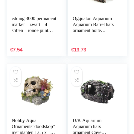
edding 3000 permanent
Ogquaton Aquarium
marker – zwart – 4
Aquarium Barrel hars
stiften – ronde punt
ornament holte
1,5-3 mm –
inrichting
sneldrogende
landschapsbouw
permanent marker –
onderwater decoratie
€
7.54
€
13.73
water- en…
comfortabel en…
Nobby Aqua
U/K Aquarium
Ornaments”doodskop”
Aquarium hars
met planten 13,5 x 13,5
ornament Cave