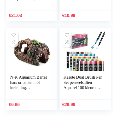
x 10,5 cm
Hideout inrichting
onderwater landschap
decor zwart M
€
21.03
€
10.99
praktisch en populair
N-K Aquarium Barrel
Kesote Dual Brush Pen
hars ornament hol
Set penseelstiften
inrichting
Aquarel 100 kleuren
landschapsdecoratie
viltstiften kinderen
bruin stabiele kwaliteit
dubbele viltstiften
nuttig en praktisch
handbelettering…
€
6.66
€
29.99