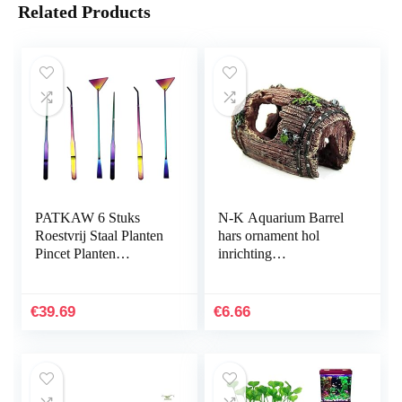
Related Products
PATKAW 6 Stuks
N-K Aquarium Barrel
Roestvrij Staal Planten
hars ornament hol
Pincet Planten
inrichting
Inrichting Het
landschapsdecoratie
Aquarium
bruin stabiele kwaliteit
Hulpmiddelen Instellen
nuttig en praktisch
€
39.69
€
6.66
Voor Vis…