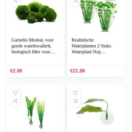
Garnelio Mosbal, voor
Realistische
goede waterkwaliteit,
Waterplanten 2 Stuks
biologisch filter voor
Waterplant Nep
aquarium, grootte: 3 tot
Aquarium Decoratie
5 cm
Kunststof Plant
Kunstmatige
€
2.06
€
21.99
Waterplanten
Simulatie…