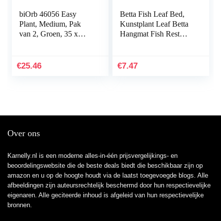
biOrb 46056 Easy
Betta Fish Leaf Bed,
Plant, Medium, Pak
Kunstplant Leaf Betta
van 2, Groen, 35 x
Hangmat Fish Rest
12.07 x 4.45 cm
Bed met zuignap voor
aquariums…
€
25.46
€
7.47
Over ons
Karnelly.nl is een moderne alles-in-één prijsvergelijkings- en
beoordelingswebsite die de beste deals biedt die beschikbaar zijn op
amazon en u op de hoogte houdt via de laatst toegevoegde blogs. Alle
afbeeldingen zijn auteursrechtelijk beschermd door hun respectievelijke
eigenaren. Alle geciteerde inhoud is afgeleid van hun respectievelijke
bronnen.