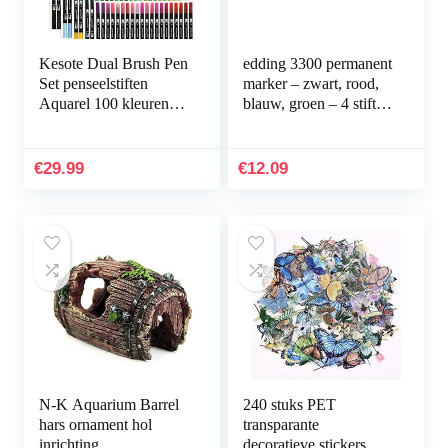
Kesote Dual Brush Pen
edding 3300 permanent
Set penseelstiften
marker – zwart, rood,
Aquarel 100 kleuren
blauw, groen – 4 stiften
viltstiften kinderen
– beitelpunt 1-5 mm –
dubbele viltstiften
sneldrogende
handbelettering…
permanent marker…
€
29.99
€
12.09
N-K Aquarium Barrel
240 stuks PET
hars ornament hol
transparante
inrichting
decoratieve stickers,