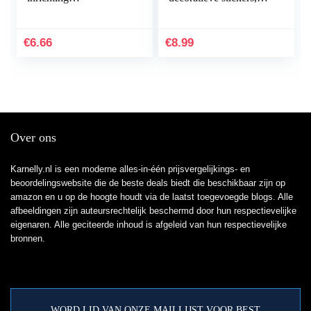
landschapsdecoratie
vlinder bloemen
bruin stabiele kwaliteit
plakboek stickers set
nuttig en praktisch
voor DIY journaling
€
6.66
€
8.99
scrapbooking…
Over ons
Karnelly.nl is een moderne alles-in-één prijsvergelijkings- en
beoordelingswebsite die de beste deals biedt die beschikbaar zijn op
amazon en u op de hoogte houdt via de laatst toegevoegde blogs. Alle
afbeeldingen zijn auteursrechtelijk beschermd door hun respectievelijke
eigenaren. Alle geciteerde inhoud is afgeleid van hun respectievelijke
bronnen.
WORD LID VAN ONZE MAILLIJST VOOR BEST