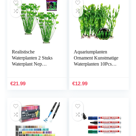
Realistische
Aquariumplanten
Waterplanten 2 Stuks
Ornament Kunstmatige
Waterplant Nep
Waterplanten 10Pcs
Aquarium Decoratie
Plastic Aquarium
Kunststof Plant
Kunstmatige Plant
Kunstmatige
Aquarium Planten
€
21.99
€
12.99
Waterplanten
Kunststof…
Simulatie…