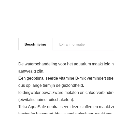
Beschrijving
Extra informatie
De waterbehandeling voor het aquarium maakt leidingw
aanwezig zijn.
Een geoptimaliseerde vitamine B-mix vermindert stres
dus op lange termijn de gezondheid.
leidingwater bevat zware metalen en chloorverbinding
(eiwitafschuimer uitschakelen).
Tetra AquaSafe neutraliseert deze stoffen en maakt ze
bacteriën bevordert. Het is snel oplosbaar, werkt snel