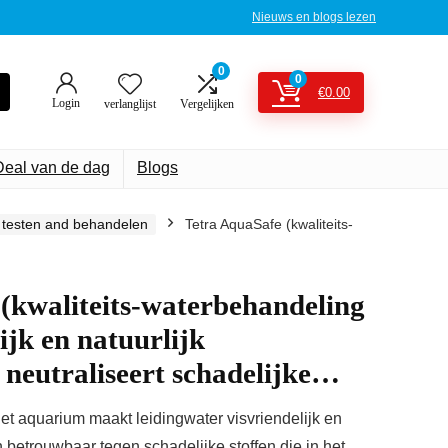
Nieuws en blogs lezen
0
0
€
0.00
Login
verlanglijst
Vergelijken
Deal van de dag
Blogs
t testen and behandelen
Tetra AquaSafe (kwaliteits-
(kwaliteits-waterbehandeling
ijk en natuurlijk
neutraliseert schadelijke…
t aquarium maakt leidingwater visvriendelijk en
 betrouwbaar tegen schadelijke stoffen die in het