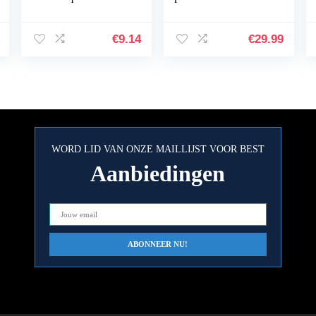
Planter Cup
Aquarel 100
Transparante Plant
kleuren viltstiften
Houder met
kinderen dubbele
€
9.14
€
29.99
Zuignap
viltstiften
handbelettering…
WORD LID VAN ONZE MAILLIJST VOOR BEST
Aanbiedingen