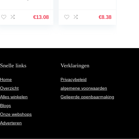
8 x 17,5 cm
simuleren Planten
Aquarium
Plantendecoraties
€
13.08
€
8.38
Aquarium Groen
Kunstmatig
Zeewier…
Snelle links
Verklaringen
Home
Privacybeleid
Overzicht
algemene voorwaarden
Alles winkelen
Gelieerde openbaarmaking
Blogs
Onze webshops
Adverteren