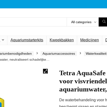
All categories
n
Aquariumstarterkits
Kweekbakken
Medicijnen
ariumbenodigdheden
Aquariumaccessoires
Waterkwalitei
water, neutraliseert schadelijke…
Tetra AquaSafe 
voor visvriendel
aquariumwater, 
De waterbehandeling voor he
beschermt vissen en planten