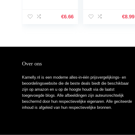
inrichting
stickers, vlinder
landschapsdecorati
bloemen plakboek
e bruin stabiele
stickers set voor
€
6.66
€
8.99
kwaliteit nuttig en
DIY journaling
praktisch
scrapbooking…
Over ons
Karnelly.nl is een moderne alles-in-één prijsvergelijkings- en
beoordelingswebsite die de beste deals biedt die beschikbaar
zijn op amazon en u op de hoogte houdt via de laatst
toegevoegde blogs. Alle afbeeldingen zijn auteursrechtelijk
beschermd door hun respectievelijke eigenaren. Alle geciteerde
inhoud is afgeleid van hun respectievelijke bronnen.