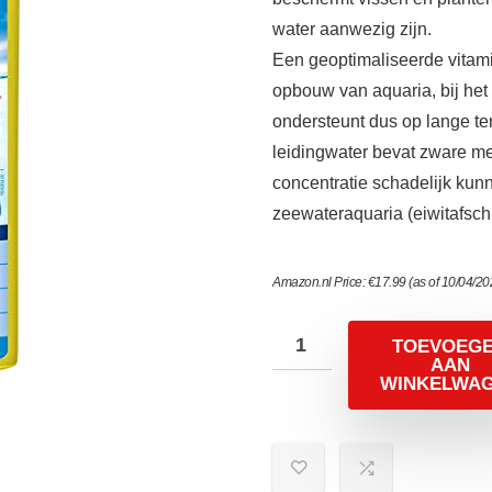
water aanwezig zijn.
Een geoptimaliseerde vitami
opbouw van aquaria, bij het 
ondersteunt dus op lange te
leidingwater bevat zware me
concentratie schadelijk kunn
zeewateraquaria (eiwitafsch
Amazon.nl Price:
€
17.99
(as of 10/04/2
TOEVOEG
AAN
WINKELWA