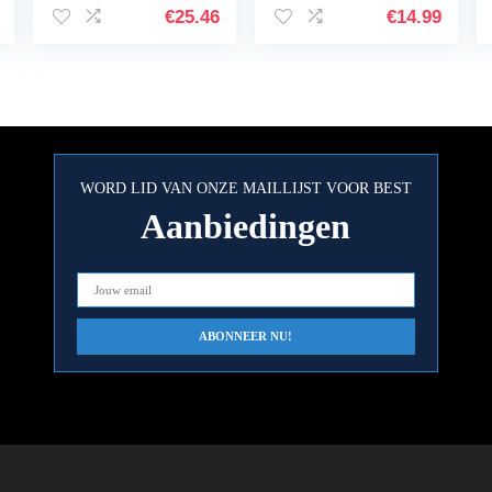
achtergrondstof,
€
25.46
€
14.99
zelfklevend,
onderwaterwereld
…
WORD LID VAN ONZE MAILLIJST VOOR BEST
Aanbiedingen