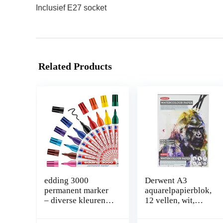
Inclusief E27 socket
Related Products
edding 3000
Derwent A3
permanent marker
aquarelpapierblok,
– diverse kleuren –
12 vellen, wit,
displaybox met 10
zuurvrij papier, 300
markers – ronde
g/m², A4,