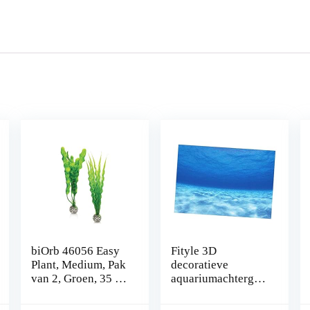
biOrb 46056 Easy
Fityle 3D
Plant, Medium, Pak
decoratieve
van 2, Groen, 35 x
aquariumachtergro
12.07 x 4.45 cm
nd, poster, vistank,
statische