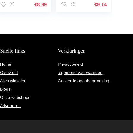
stickers set voor
Houder met
€
8.99
€
9.14
DIY journaling
Zuignap
scrapbooking…
Snelle links
Verklaringen
Home
Privacybeleid
Overzicht
algemene voorwaarden
Alles winkelen
Gelieerde openbaarmaking
Blogs
Onze webshops
Adverteren