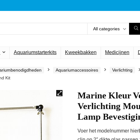
All categories
n
Aquariumstarterkits
Kweekbakken
Medicijnen
ariumbenodigdheden
Aquariumaccessoires
Verlichting
d Kit
Marine Kleur V
Verlichting Mou
Lamp Bevestigi
Voer het modelnummer hierbo
clip op 2″ dikte glas passen