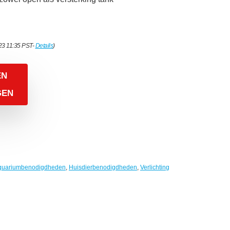
23 11:35 PST-
Details
)
EN
GEN
quariumbenodigdheden
,
Huisdierbenodigdheden
,
Verlichting