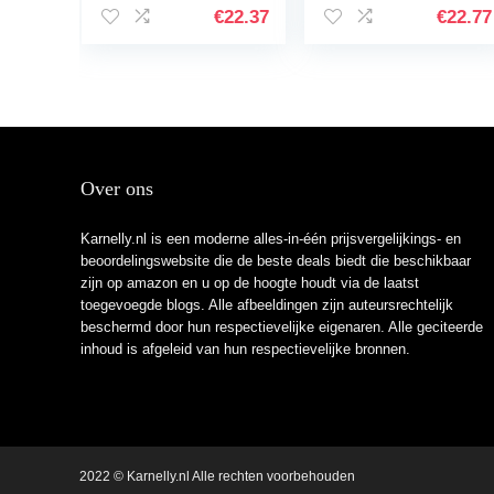
punt 1,5-3 mm –
meerkleurig
€
22.37
€
22.77
sneldrogende…
Over ons
Karnelly.nl is een moderne alles-in-één prijsvergelijkings- en
beoordelingswebsite die de beste deals biedt die beschikbaar
zijn op amazon en u op de hoogte houdt via de laatst
toegevoegde blogs. Alle afbeeldingen zijn auteursrechtelijk
beschermd door hun respectievelijke eigenaren. Alle geciteerde
inhoud is afgeleid van hun respectievelijke bronnen.
2022 © Karnelly.nl Alle rechten voorbehouden