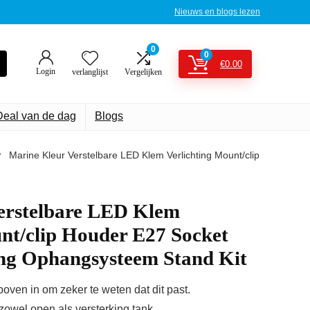
Nieuws en blogs lezen
0
0
€
0.00
Login
verlanglijst
Vergelijken
Deal van de dag
Blogs
Marine Kleur Verstelbare LED Klem Verlichting Mount/clip
erstelbare LED Klem
nt/clip Houder E27 Socket
ng Ophangsysteem Stand Kit
ven in om zeker te weten dat dit past.
 zowel open als versterking tank