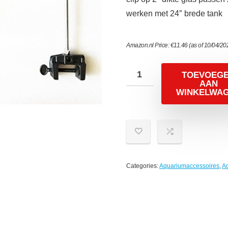
werken met 24″ brede tank
Amazon.nl Price:
€
11.46
(as of 10/04/20
TOEVOEG
AAN
WINKELWA
Categories:
Aquariumaccessoires
,
A