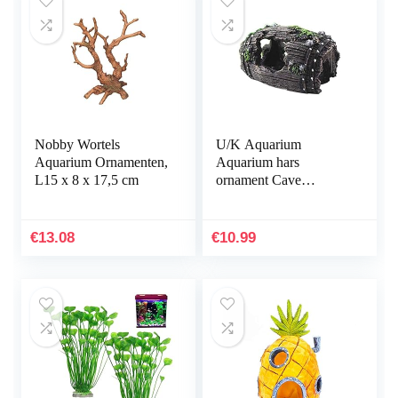
Nobby Wortels
U/K Aquarium
Aquarium Ornamenten,
Aquarium hars
L15 x 8 x 17,5 cm
ornament Cave
Hideout inrichting
onderwater landschap
decor zwart M
€
13.08
€
10.99
praktisch en populair