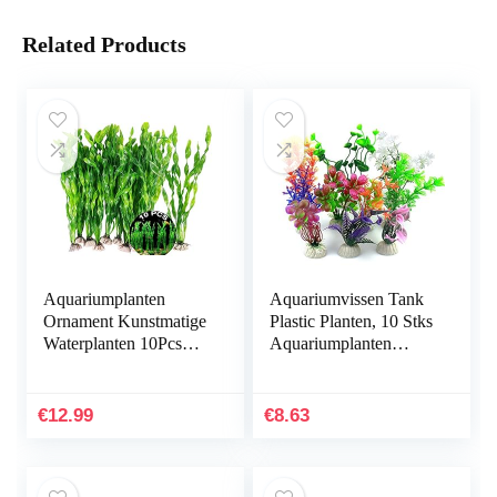
Related Products
Aquariumplanten
Aquariumvissen Tank
Ornament Kunstmatige
Plastic Planten, 10 Stks
Waterplanten 10Pcs
Aquariumplanten
Plastic Aquarium
Aquarium Decoraties,
Kunstmatige Plant
Aquarium
Aquarium Planten
Kunstplanten
€
12.99
€
8.63
Kunststof…
Aquarium…