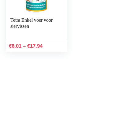
Tetra Enkel voer voor
siervissen
Prijsklasse:
€
6.01
–
€
17.94
€6.01
tot
€17.94