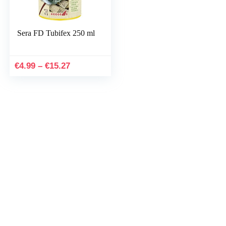
Sera FD Tubifex 250 ml
Prijsklasse:
€
4.99
–
€
15.27
€4.99
tot
€15.27