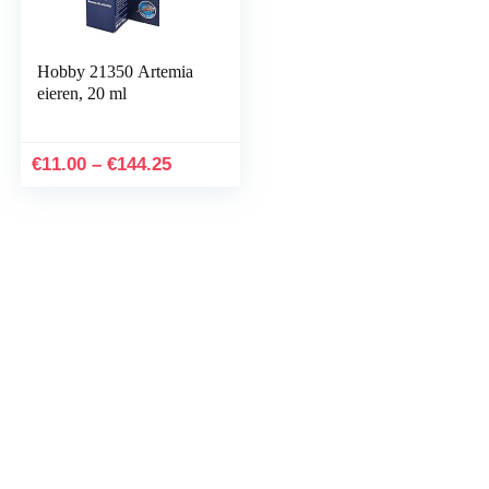
Hobby 21350 Artemia
eieren, 20 ml
Prijsklasse:
€
11.00
–
€
144.25
€11.00
tot
€144.25